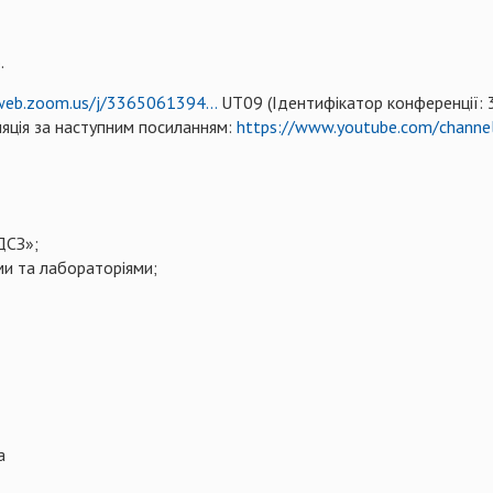
.
web.zoom.us/j/3365061394...
UT09 (Ідентифікатор конференції: 
яція за наступним посиланням:
https://www.youtube.com/chann
ДСЗ»;
ми та лабораторіями;
а