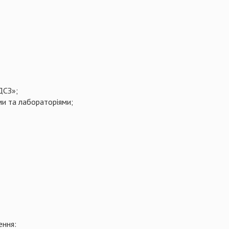
ДСЗ»;
ми та лабораторіями;
ення: