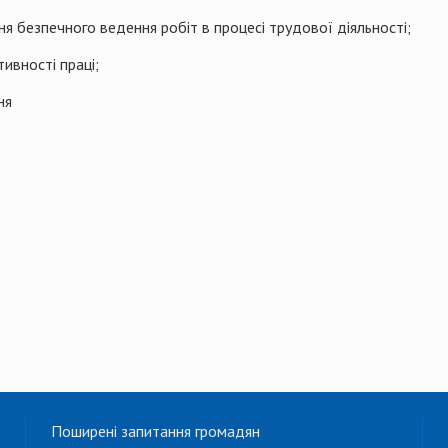
 безпечного ведення робіт в процесі трудової діяльності;
ивності праці;
ня
Поширені запитання громадян