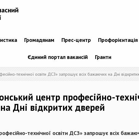
ласний
і
тистика
Громадянам
Прес-центр
Профорієнтація
Єдиний портал вакансій
Гранти
есійно-технічної освіти ДСЗ» запрошує всіх бажаючих на Дні відкрити
онський центр професійно-техні
на Дні відкритих дверей
офесійно-технічної освіти ДСЗ» запрошує всіх бажаюч