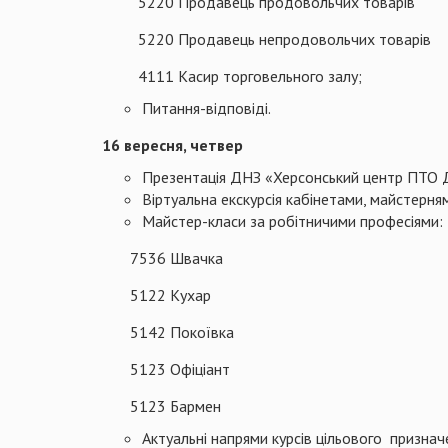
5220 Продавець продовольчих товарів
5220 Продавець непродовольчих товарів
4111 Касир торговельного залу;
Питання-відповіді.
16 вересня, четвер
Презентація ДНЗ «Херсонський центр ПТО 
Віртуальна екскурсія кабінетами, майстерня
Майстер-класи за робітничими професіями:
7536 Швачка
5122 Кухар
5142 Покоївка
5123 Офіціант
5123 Бармен
Актуальні напрями курсів цільового признач