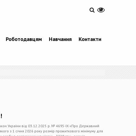
Роботодавцям
Навчання
Контакти
!
акон України від 03.12.2025 р. № 4695-IX «Про Державний
 якого з 1 січня 2026 року розмір прожиткового мінімуму для