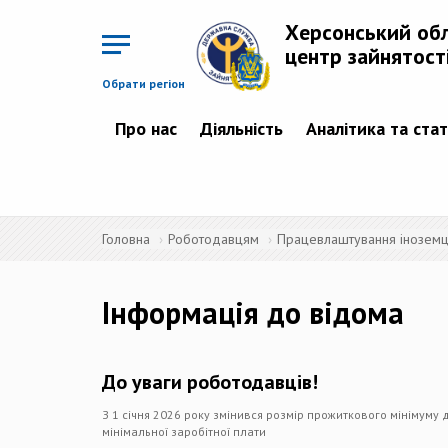
Перейти
до
Херсонський об
основного
матеріалу
центр зайнятост
Обрати регіон
Про нас
Діяльність
Аналітика та ста
Головна
Роботодавцям
Працевлаштування іноземців
Інформація до відома
До уваги роботодавців!
З 1 січня 2026 року змінився розмір прожиткового мінімуму 
мінімальної заробітної плати