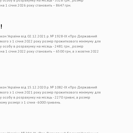
 особу в розрахунку на місяць - 3328 грн., розмір
на 1 січня 2026 року становить – 8647 грн.
!
акон України від 02.12.2021 р. № 1928-IX «Про Державний
 якого з 1 січня 2022 року розмір прожиткового мінімуму для
 особу в розрахунку на місяць - 2481 грн., розмір
на 1 січня 2022 року становить – 6500 грн, а з жовтня 2022
в
акон України від 15.12.2020 р. № 1082-IX «Про Державний
 якого з 1 січня 2021 року розмір прожиткового мінімуму для
 особу в розрахунку на місяць - 2270 гривні, а розмір
ому розмірі з 1 січня - 6000 гривень.
в