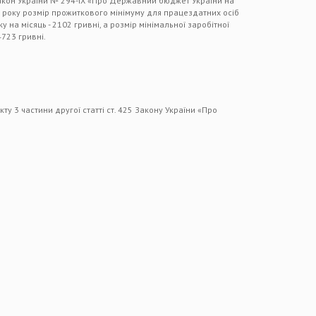
Закон України № 294-IX «Про Державний бюджет України на
020 року розмір прожиткового мінімуму для працездатних осіб
 на місяць - 2102 гривні, а розмір мінімальної заробітної
4723 гривні.
в
у 3 частини другої статті ст. 425 Закону України «Про