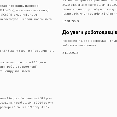
1 січня 2020 року набрав чинності 
2020 рік», згідно якого з 1 січня 2
лювання розвитку цифрової
становить на одну особу в розрахунку
№ 1667-IX), яким внесено зміни до
плати у місячному розмірі з 1 січня - 
 5067-VI в частині видачі
на застосування праці іноземців та
02.01.2020
До уваги роботодавці
Роз’яснення щодо застосування пункт
зайнятість населення»
і 427 Закону України «Про зайнятість
24.10.2018
ною четвертою статті 427 цього
ання роботодавцем копії
о центру зайнятості.
авний бюджет України на 2019 рік»
ездатних осіб з 1 січня 2019 року у
розмірі з 1 січня 2019 року - 4173