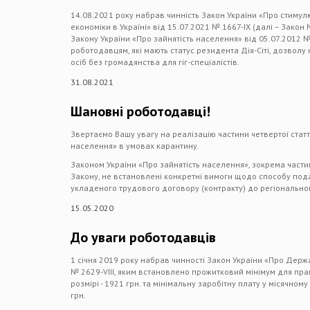
14.08.2021 року набрав чинність Закон України «Про стиму
економіки в Україні» від 15.07.2021 № 1667-IX (далі – Закон 
Закону України «Про зайнятість населення» від 05.07.2012 №
роботодавцям, які мають статус резидента Дія-Сіті, дозволу 
осіб без громадянства для гіг-спеціалістів.
31.08.2021
Шановні роботодавці!
Звертаємо Вашу увагу на реалізацію частини четвертої статт
населення» в умовах карантину.
Законом України «Про зайнятість населення», зокрема части
Закону, не встановлені конкретні вимоги щодо способу под
укладеного трудового договору (контракту) до регіональног
15.05.2020
До уваги роботодавців
1 січня 2019 року набрав чинності Закон України «Про Держ
№ 2629-VIII, яким встановлено прожитковий мінімум для прац
розмірі - 1921 грн. та мінімальну заробітну плату у місячному 
грн.