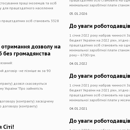
працездатних осіб становить на одну
тосування праці іноземців та осіб
мінімальної заробітної плати станом 
му для працездатного населення
05.01.2026
я працездатних осіб становить 3328
До уваги роботодавців
1 січня 2022 року набрав чинності З
бюджет України на 2022 рік», згідно
я отримання дозволу на
працездатних осіб становить на одну
мінімальної заробітної плати станом 
іб без громадянства
року— 6700 грн.
'язаний:
04.01.2022
й договір - не пізніше як за 90
До уваги роботодавці
тракту) дозвіл скасовується
1 січня 2021 року набрав чинності З
ну України "Про зайнятість
бюджет України на 2021 рік», згідно
працездатних осіб становить на одну
мінімальної заробітної плати у місячн
 договору (контракту) засвідчену
о договору (контракту)
04.01.2021
До уваги роботодавці
 Сіті!