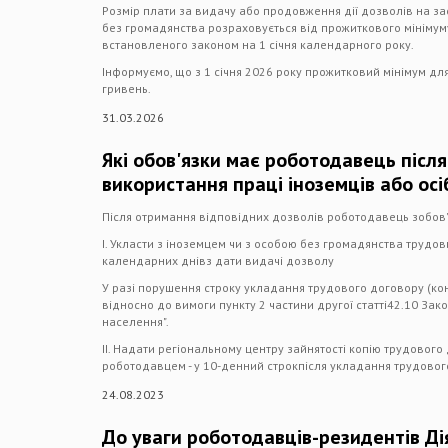
Розмір плати за видачу або продовження дії дозволів на зас
без громадянства розраховується від прожиткового мініму
встановленого законом на 1 січня календарного року.
Інформуємо, що з 1 січня 2026 року прожитковий мінімум дл
гривень.
31.03.2026
Які обов'язки має роботодавець післ
використання праці іноземців або ос
Після отримання відповідних дозволів роботодавець зобов
І. Укласти з іноземцем чи з особою без громадянства трудови
календарних днівз дати видачі дозволу
У разі порушення строку укладання трудового договору (кон
відносно до вимоги пункту 2 частини другої статті42.10 Зако
населення".
ІІ. Надати регіональному центру зайнятості копію трудового
роботодавцем - у 10-денний строкпісля укладання трудовог
24.08.2023
До уваги роботодавців-резидентів Дія