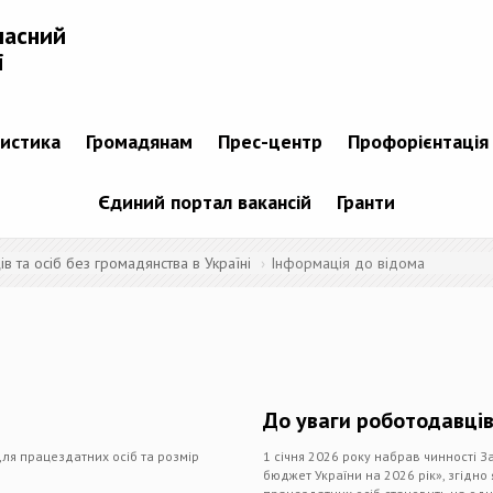
ласний
і
тистика
Громадянам
Прес-центр
Профорієнтація
Єдиний портал вакансій
Гранти
 та осіб без громадянства в Україні
Інформація до відома
До уваги роботодавців
для працездатних осіб та розмір
1 січня 2026 року набрав чинності З
бюджет України на 2026 рік», згідно