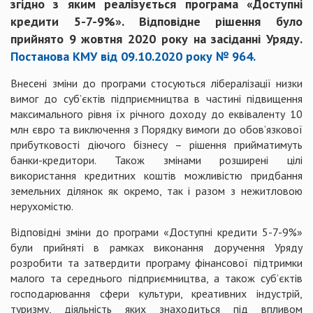
згідно з яким реалізується програма «Доступні
кредити 5-7-9%». Відповідне рішення було
прийнято 9 жовтня 2020 року на засіданні Уряду.
Постанова КМУ від 09.10.2020 року № 964.
Внесені зміни до програми стосуються лібералізації низки
вимог до суб’єктів підприємництва в частині підвищення
максимального рівня їх річного доходу до еквіваленту 10
млн євро та виключення з Порядку вимоги до обов’язкової
прибутковості діючого бізнесу – рішення прийматимуть
банки-кредитори. Також змінами розширені цілі
використання кредитних коштів можливістю придбання
земельних ділянок як окремо, так і разом з нежитловою
нерухомістю.
Відповідні зміни до програми «Доступні кредити 5-7-9%»
були прийняті в рамках виконання доручення Уряду
розробити та затвердити програму фінансової підтримки
малого та середнього підприємництва, а також суб’єктів
господарювання сфери культури, креативних індустрій,
туризму, діяльність яких знаходиться під впливом