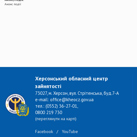
Анонс події
Херсонський обласний центр
зайнятості
73027, м. Херсон, вул. Стрітенська, буд.7-А
e-mail: office@kheocz.gov.ua
тел.: (0552) 36-27-01,
0800 219 730
(переглянути на карті)
Facebook
/
YouTube