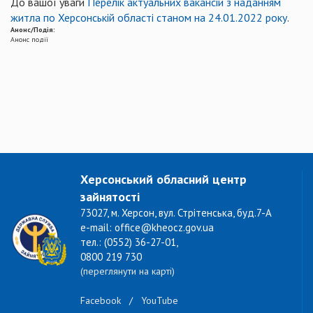
До вашої уваги
Перелік актуальних вакансій з наданням
житла по Херсонській області станом на 24.01.2022 року
.
Анонс/Подія:
Анонс події
Херсонський обласний центр
зайнятості
73027, м. Херсон, вул. Стрітенська, буд.7-А
e-mail: office@kheocz.gov.ua
тел.: (0552) 36-27-01,
0800 219 730
(переглянути на карті)
Facebook
/
YouTube