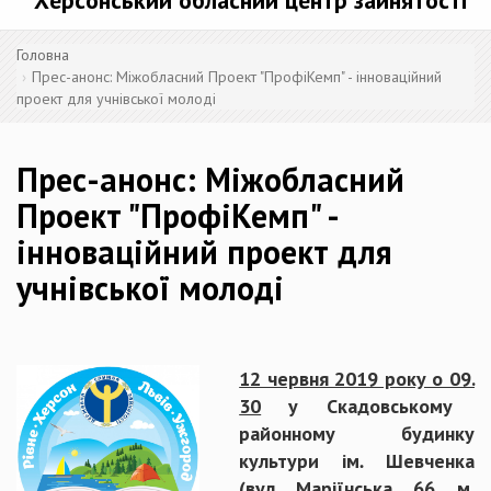
Херсонський обласний центр зайнятості
Головна
Прес-анонс: Міжобласний Проект "ПрофіКемп" - інноваційний
проект для учнівської молоді
Прес-анонс: Міжобласний
Проект "ПрофіКемп" -
інноваційний проект для
учнівської молоді
12 червня 2019 року о 09.
30
у Скадовському
районному будинку
культури ім
.
Шевченка
(
вул. Маріїнська, 66, м.