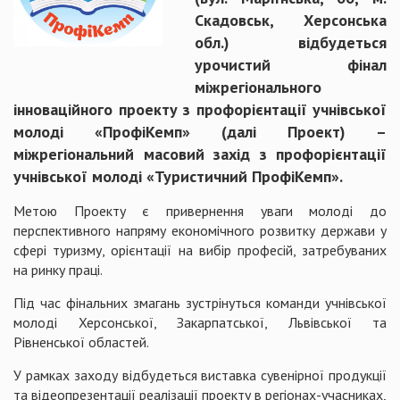
Скадовськ, Херсонська
обл
.) відбудеться
урочистий фінал
міжрегіонального
інноваційного проекту з профорієнтації учнівської
молоді
«ПрофіКемп»
(далі Проект) –
міжрегіональний масовий захід з профорієнтації
учнівської молоді «Туристичний ПрофіКемп».
Метою Проекту є привернення уваги молоді до
перспективного напряму економічного розвитку держави у
сфері туризму, орієнтації на вибір професій, затребуваних
на ринку праці.
Під час фінальних змагань зустрінуться команди учнівської
молоді Херсонської, Закарпатської, Львівської та
Рівненської областей.
У рамках заходу відбудеться виставка сувенірної продукції
та відеопрезентації реалізації проекту в регіонах-учасниках,