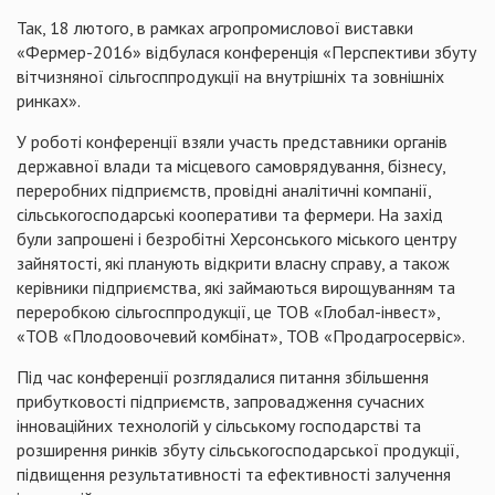
Так, 18 лютого, в рамках агропромислової виставки
«Фермер-2016» відбулася конференція «Перспективи збуту
вітчизняної сільгосппродукції на внутрішніх та зовнішніх
ринках».
У роботі конференції взяли участь представники органів
державної влади та місцевого самоврядування, бізнесу,
переробних підприємств, провідні аналітичні компанії,
сільськогосподарські кооперативи та фермери. На захід
були запрошені і безробітні Херсонського міського центру
зайнятості, які планують відкрити власну справу, а також
керівники підприємства, які займаються вирощуванням та
переробкою сільгосппродукції, це ТОВ «
Глобал-інвест
»,
«ТОВ «Плодоовочевий комбінат», ТОВ «
Продагросервіс
».
Під час конференції розглядалися питання збільшення
прибутковості підприємств, запровадження сучасних
інноваційних технологій у сільському господарстві та
розширення ринків збуту сільськогосподарської продукції,
підвищення результативності та ефективності залучення