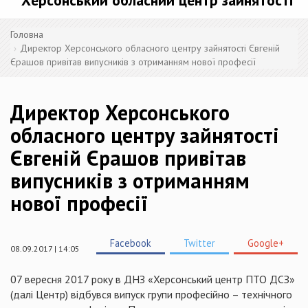
Херсонський обласний центр зайнятості
Головна
Директор Херсонського обласного центру зайнятості Євгеній
Єрашов привітав випусників з отриманням нової професії
Директор Херсонського
обласного центру зайнятості
Євгеній Єрашов привітав
випусників з отриманням
нової професії
Facebook
Twitter
Google+
08.09.2017 | 14:05
07 вересня 2017 року в
ДНЗ
«Херсонський центр
ПТО
ДСЗ»
(далі Центр) відбувся випуск групи професійно – технічного