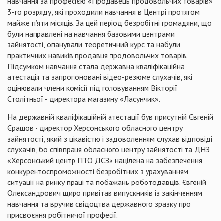
навчання за професією «Продавець продовольчих товарів»
3-го розряду, які проходили навчання в Центрі протягом
майже п’яти місяців. За цей період безробітні громадяни, що
були направлені на навчання базовими центрами
зайнятості, опанували теоретичний курс та набули
практичних навиків продавця продовольчих товарів.
Підсумком навчання стала державна кваліфікаційна
атестація та запропоновані відео-резюме слухачів, які
оцінювали члени комісії під головуванням Вікторії
Столітньої - директора магазину «Ласунчик».
На державній кваліфікаційній атестації був присутній Євгеній
Єрашов
- директор Херсонського обласного центру
зайнятості, який з цікавістю і задоволенням слухав відповіді
слухачів, бо співпраця обласного центру зайнятості та
ДНЗ
«Херсонський центр
ПТО
ДСЗ» націлена на забезпечення
конкурентоспроможності безробітних з урахуванням
ситуації на ринку праці та побажань роботодавців. Євгеній
Олександрович щиро привітав випускників із закінченням
навчання та вручив свідоцтва державного зразку про
присвоєння робітничої професії.