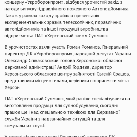
концерну «Укроборонпром», відбувся урочистий захід з
нагоди випуску гідравлічного пожежного Автоподйомника.
Також у рамках заходу пройшла презентація
експерементальних зразків телескопічних, гідравлічних
автопідйомників та іншої продукції виробництва
підприємства ПАТ «Херсонський завод Судмаш».
В урочистостях взяли участь Роман Романов, Генеральний
директор
ДК
«Укроборонпром», народний депутат України
Олександр Співаковський, голова Херсонської обласної
державної адміністрації Андрій Гордєєв, директор
Херсонського обласного центру зайнятості Євгеній Єрашов,
представники місцевої влади, керівники підприємств міста
Херсон.
ПАТ «Херсонський Судмаш», який раніше спеціалізувався на
виготовленні продукції для суднобудування, сьогодні
працює ще і над спеціальною технікою для Державної
служби України з надзвичайних ситуацій та для
комунальних служб.
У своємі вітальному слові Генеральний директор
ДК