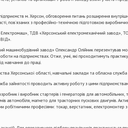
ідприємств м. Херсон, обговорення питань розширення внутріш
ті, пов’язаних з професійно-технічною підготовкою виробничих
о-Електромаш», ТДВ «Херсонський електромеханічний завод», Т
ВІД».
й машинобудівний завод» Олександр Олійник перезентував моде
оботи на підприємствах. Отже, учні, які проходитимуть практи
ід навчання до праці.
мства Херсонської області, навчальні заклади та обласна служба 
ба зайнятості проводить активну роботу з цими підприємствами 
озробник і виробник стартерів і генераторів для автомобільних,
в автомобіля, магнето для тракторних пускових двигунів. Актив
ми робітничими професіями: токар, верстатник, електромонтер з
акансій
.
Для оперативного
п
ідбору працівників практикується пр