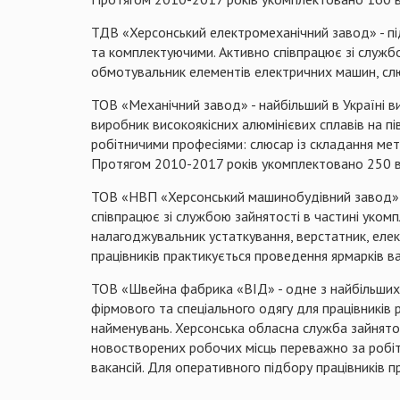
ТДВ «Херсонський електромеханічний завод» -
п
та комплектуючими. Активно співпрацює зі службо
обмотувальник елементів електричних машин, сл
ТОВ «
Механічний завод»
- найбільший в Україні 
виробник високоякісних алюмінієвих сплавів на пі
робітничими професіями: слюсар із складання ме
Протягом 2010-2017 рокі
в
укомплектовано 250 в
ТОВ «НВП «Херсонський машинобудівний завод»- єд
співпрацює зі службою зайнятості в частині уком
налагоджувальник устаткування, верстатник, еле
працівників практикується проведення ярмарків ва
ТОВ
«Швейна фабрика «ВІД» - одне з найбільших
фірмового та спеціального одягу для працівників 
найменувань.
Херсонська обласна служба зайнято
новостворених робочих місць переважно за робіт
вакансій
.
Для оперативного
п
ідбору працівників п