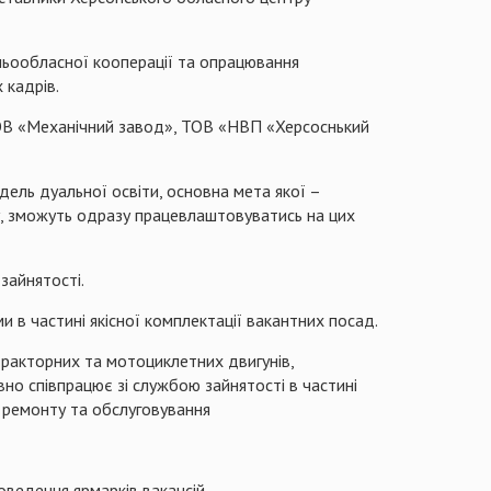
ньообласної кооперації та опрацювання
 кадрів.
ОВ «Механічний завод», ТОВ «НВП «Херсоснький
ль дуальної освіти, основна мета якої –
ку, зможуть одразу працевлаштовуватись на цих
зайнятості.
в частині якісної комплектації вакантних посад.
 тракторних та мотоциклетних двигунів,
но співпрацює зі службою зайнятості в частині
 ремонту та обслуговування
оведення ярмарків вакансій.