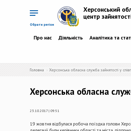
Перейти
до
Херсонський об
основного
матеріалу
центр зайнятост
Обрати регіон
Про нас
Діяльність
Аналітика та ста
Головна
Херсонська обласна служба зайнятості у спі
Херсонська обласна служ
23.10.2017 | 09:51
19 жовтня відбулася робоча поїздка голови Херсо
делегації були керівники області та міста, підпри