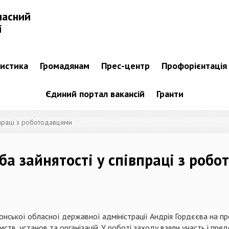
ласний
і
тистика
Громадянам
Прес-центр
Профорієнтація
Єдиний портал вакансій
Гранти
впраці з роботодавцями
ба зайнятості у співпраці з роб
нської обласної державної адміністрації Андрія Гордєєва на пр
ємств, установ та організацій. У роботі заходу взяли участь і п