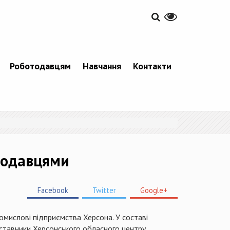
Роботодавцям
Навчання
Контакти
отодавцями
Facebook
Twitter
Google+
омислові підприємства Херсона. У составі
редставники Херсонського обласного центру