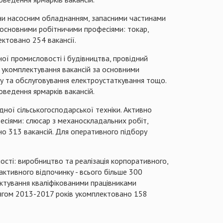
їни насосним обладнанням, запасними частинами
 основними робітничими професіями: токар,
ктовано 254 вакансії.
ної промисловості і будівництва, провідний
і укомплектування вакансій за основними
ту та обслуговування електроустаткування тощо.
оведення ярмарків вакансій.
ної сільськогосподарської техніки.
Активно
есіями: слюсар з механоскладальних робіт,
о 313 вакансій.
Для оперативного
п
ідбору
ності: виробництво та реалізація корпоративного,
 активного відпочинку - всього більше 300
ктування кваліфікованими працівниками
гом 2013-2017 рокі
в
укомплектовано 158