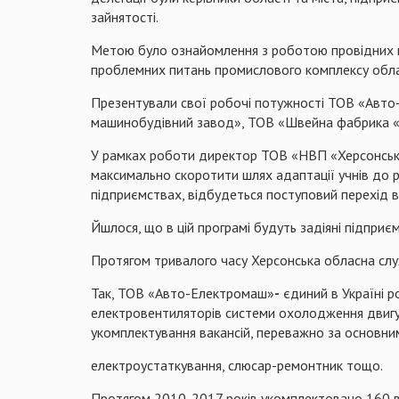
зайнятості.
Метою було ознайомлення з роботою провідних п
проблемних питань промислового комплексу облас
Презентували свої робочі потужності ТОВ «Авт
машинобудівний завод», ТОВ «Швейна фабрика «
У рамках роботи директор ТОВ «НВП «Херсонськи
максимально скоротити шлях адаптації учнів до р
підприємствах, відбудеться поступовий перехід в
Йшлося, що в цій програмі будуть задіяні підприє
Протягом тривалого часу Херсонська обласна служ
Так,
ТОВ
«
Авто-Електромаш
»
-
єдиний в Україні р
електровентиляторів системи охолодження двигуні
укомплектування вакансій, переважно за основни
електроустаткування, слюсар-ремонтник
тощо
.
Протягом 2010-2017 рокі
в
укомплектовано 160 в