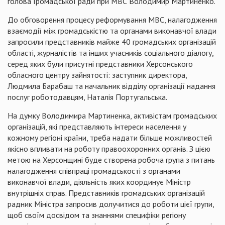
голова Громадської ради при МВС Володимир Мартиненко.
До обговорення процесу реформування МВС, налагодження
взаємодії між громадськістю та органами виконавчої влади
запросили представників майже 40 громадських організацій
області, журналістів та інших учасників соціального діалогу,
серед яких були присутні представники Херсонського
обласного центру зайнятості: заступник директора,
Людмила Барабаш та начальник відділу організації надання
послуг роботодавцям, Наталія Португальська.
На думку Володимира Мартиненка, активістам громадських
організацій, які представляють інтереси населення у
кожному регіоні країни, треба надати більше можливостей
якісно впливати на роботу правоохоронних органів. З цією
метою на Херсонщині буде створена робоча група з питань
налагодження співпраці громадськості з органами
виконавчої влади, діяльність яких координує Міністр
внутрішніх справ. Представників громадських організацій
радник Міністра запросив долучитися до роботи цієї групи,
щоб своїм досвідом та знаннями специфіки регіону