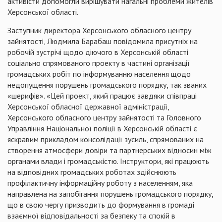
активісти допомогли вирішувати нагальні проблеми жителів
Херсонської області.
Заступник директора Херсонського обласного центру
зайнятості, Людмила Барабаш повідомила присутніх на
робочій зустрічі щодо діючого в Херсонській області
соціально спрямованого проекту в частині організації
громадських робіт по інформуванню населення щодо
недопущення порушень громадського порядку, так званих
«шерифів». «Цей проект, який працює завдяки співпраці
Херсонської обласної державної адміністрації,
Херсонського обласного центру зайнятості та Головного
Управління Національної поліції в Херсонській області є
яскравим прикладом консолідації зусиль, спрямованих на
створення атмосфери довіри та партнерських відносин між
органами влади і громадськістю. Інструктори, які працюють
на відповідних громадських роботах здійснюють
профілактичну інформаційну роботу з населенням, яка
направлена на запобігання порушень громадського порядку,
що в свою чергу призводить до формування в громаді
взаємної відповідальності за безпеку та спокій в