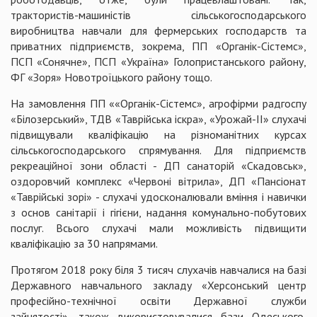
трактористів-машиністів сільськогосподарського
виробництва навчали для фермерських господарств та
приватних підприємств, зокрема, ПП «Органік-Сістемс»,
ПСП «Сонячне», ПСП «Україна» Голопристанського району,
ФГ «Зоря» Новотроїцького району тощо.
На замовлення ПП ««Органік-Сістемс», агрофірми радгоспу
«Білозерський», ТДВ «Таврійська іскра», «Урожай-ІІ» слухачі
підвищували кваліфікацію на різноманітних курсах
сільськогосподарського спрямування. Для підприємств
рекреаційної зони області - ДП санаторій «Скадовськ»,
оздоровчий комплекс «Червоні вітрила», ДП «Пансіонат
«Таврійські зорі» - слухачі удосконалювали вміння і навички
з основ санітарії і гігієни, надання комунально-побутових
послуг. Всього слухачі мали можливість підвищити
кваліфікацію за 30 напрямами.
Протягом 2018 року біля 3 тисяч слухачів навчалися на базі
Державного навчального закладу «Херсонський центр
професійно-технічної освіти Державної служби
зайнятості», також використовувалися бази Одеського,