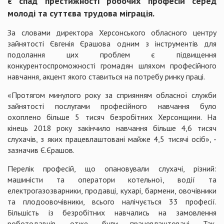
є спад престижності робочих професій серед
молоді та суттєва трудова міграція.
За словами директора Херсонського обласного центру
зайнятості Євгенія Єрашова одним з інструментів для
подолання цих проблем є підвищення
конкурентоспроможності громадян шляхом професійного
навчання, акцент якого ставиться на потребу ринку праці.
«Протягом минулого року за сприянням обласної служби
зайнятості послугами професійного навчання було
охоплено більше 5 тисяч безробітних Херсонщини. На
кінець 2018 року закінчило навчання більше 4,6 тисяч
слухачів, з яких працевлаштовані майже 4,5 тисячі осіб», -
зазначив Є.Єрашов.
Перелік професій, що опановували слухачі, різний:
машиністи та оператори котельної, водії та
електрогазозварники, продавці, кухарі, бармени, овочівники
та плодоовочівники, всього налічується 33 професії.
Більшість із безробітних навчались на замовлення
роботодавців, отже, були працевлаштовані. Так,