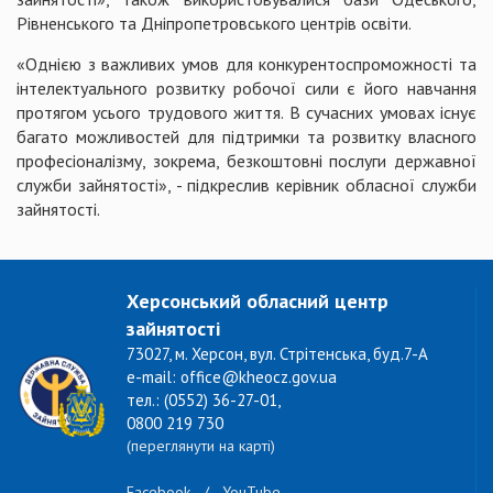
Рівненського та Дніпропетровського центрів освіти.
«Однією з важливих умов для конкурентоспроможності та
інтелектуального розвитку робочої сили є його навчання
протягом усього трудового життя. В сучасних умовах існує
багато можливостей для підтримки та розвитку власного
професіоналізму, зокрема, безкоштовні послуги державної
служби зайнятості», - підкреслив керівник обласної служби
зайнятості.
Херсонський обласний центр
зайнятості
73027, м. Херсон, вул. Стрітенська, буд.7-А
e-mail: office@kheocz.gov.ua
тел.: (0552) 36-27-01,
0800 219 730
(переглянути на карті)
Facebook
/
YouTube