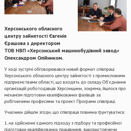
Херсонського обласного
центру зайнятості Євгенія
Єрашова з директором
ТОВ НВП «Херсонський машинобудівний завод»
Олександром Олійником.
У ході зустрічі обговорювався новий формат співпраці
Херсонського обласного центру зайнятості з промисловими
підприємствами області, що входять до складу Об’єднання
організацій роботодавців Херсонщини, зокрема, йшлося про
механізм підготовки кваліфікованих фахівців за
робітничими професіями та проект Програми співпраці.
Учасники дійшли згоди, що співпраця повинна ґрунтуватися:
1. на здійсненні єдиного підходу з підбору та професійної
підготовки кваліфікованих працівників, використовуючи