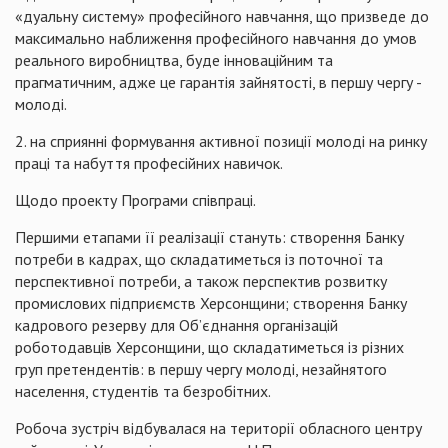
«дуальну систему» професійного навчання, що призведе до
максимально наближення професійного навчання до умов
реального виробництва, буде інноваційним та
прагматичним, адже це гарантія зайнятості, в першу чергу -
молоді.
2. на сприянні формування активної позиції молоді на ринку
праці та набуття професійних навичок.
Щодо проекту Програми співпраці.
Першими етапами її реалізації стануть: створення Банку
потреби в кадрах, що складатиметься із поточної та
перспективної потреби, а також перспектив розвитку
промислових підприємств Херсонщини; створення Банку
кадрового резерву для Об’єднання організацій
роботодавців Херсонщини, що складатиметься із різних
груп претендентів: в першу чергу молоді, незайнятого
населення, студентів та безробітних.
Робоча зустріч відбувалася на території обласного центру