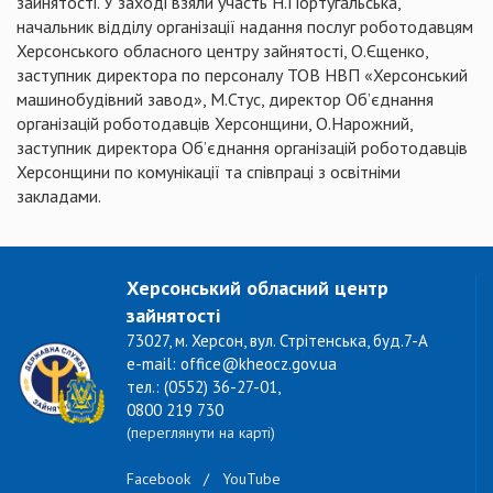
зайнятості. У заході взяли участь Н.Португальська,
начальник відділу організації надання послуг роботодавцям
Херсонського обласного центру зайнятості, О.Єщенко,
заступник директора по персоналу ТОВ НВП «Херсонський
машинобудівний завод», М.Стус, директор Об’єднання
організацій роботодавців Херсонщини, О.Нарожний,
заступник директора Об’єднання організацій роботодавців
Херсонщини по комунікації та співпраці з освітніми
закладами.
Херсонський обласний центр
зайнятості
73027, м. Херсон, вул. Стрітенська, буд.7-А
e-mail: office@kheocz.gov.ua
тел.: (0552) 36-27-01,
0800 219 730
(переглянути на карті)
Facebook
/
YouTube