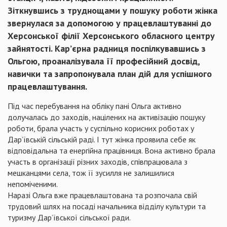
Зіткнувшись з труднощами у пошуку роботи жінка
звернулася за допомогою у працевлаштуванні до
Херсонської філії Херсонського обласного центру
зайнятості. Кар’єрна радниця поспілкувавшись з
Ольгою, проаналізувала її професійний досвід,
навички та запропонувала план дій для успішного
працевлаштування.
Під час перебування на обліку пані Ольга активно
долучалась до заходів, націлених на активізацію пошуку
роботи, брала участь у суспільно корисних роботах у
Дар’ївській сільській раді. І тут жінка проявила себе як
відповідальна та енергійна працівниця. Вона активно брала
участь в організації різних заходів, співпрацювала з
мешканцями села, тож її зусилля не залишилися
непоміченими.
Наразі Ольга вже працевлаштована та розпочала свій
трудовий шлях на посаді начальника відділу культури та
туризму Дар’ївської сільської ради.