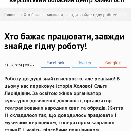
Херсонський обласний центр зайнятості
Головна
Хто бажає працювати, завжди знайде гідну роботу!
Хто бажає працювати, завжди
знайде гідну роботу!
Facebook
Twitter
Google+
31.07.2024 | 09:43
Роботу до душі знайти непросто, але реально! В
цьому нас переконує історія Холової Ольги
Леонідівни. За освітою жінка організатор
культурно-дозвілевої діяльності, організатор
театралізованих народних свят та обрядів. Життя
її складалося так, що доводилось працювати і
музичним керівником, і оператором заправної
станції і, навіть, підсобним працівником.