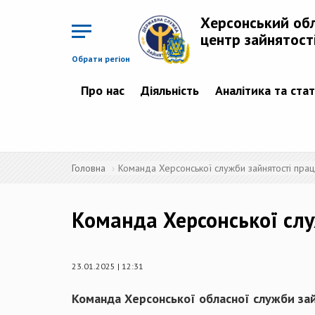
Перейти
до
Херсонський об
основного
матеріалу
центр зайнятост
Обрати регіон
Про нас
Діяльність
Аналітика та ста
Головна
Команда Херсонської служби зайнятості пра
Команда Херсонської слу
23.01.2025 | 12:31
Команда Херсонської обласної служби зай