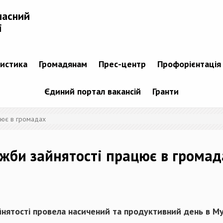
ласний
і
тистика
Громадянам
Прес-центр
Профорієнтація
Єдиний портал вакансій
Гранти
цює в громадах
жби зайнятості працює в громад
нятості провела насичений та продуктивний день в Муз