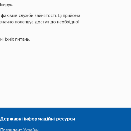
нирук.
ахівців служби зайнятості. Ці прийоми
 значно полегшує доступ до необхідної
і їхніх питань.
Державні інформаційні ресурси
Президент України