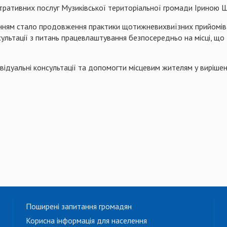
тративних послуг Музиківської територіальної громади Іриною Ш
ням стало продовження практики щотижневихвиїзних прийомів ф
ьтації з питань працевлаштування безпосередньо на місці, що
ідуальні консультації та допомогти місцевим жителям у вирішенн
Поширені запитання громадян
Корисна інформація для населення