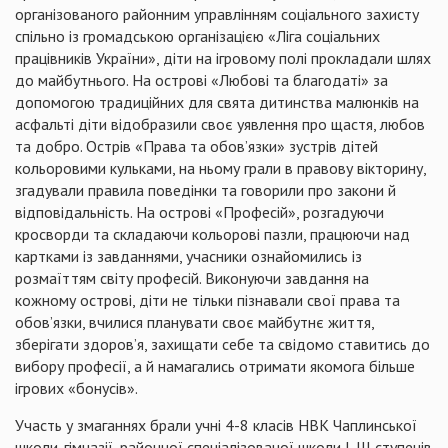
організованого районним управлінням соціального захисту
спільно із громадською організацією «Ліга соціальних
працівників України», діти на ігровому полі прокладали шлях
до майбутнього. На острові «Любові та благодаті» за
допомогою традиційних для свята дитинства малюнків на
асфальті діти відобразили своє уявлення про щастя, любов
та добро. Острів «Права та обов’язки» зустрів дітей
кольоровими кульками, на ньому грали в правову вікторину,
згадували правила поведінки та говорили про закони й
відповідальність. На острові «Професій», розгадуючи
кросворди та складаючи кольорові
пазли
, працюючи над
картками із завданнями, учасники ознайомились із
розмаїттям світу професій. Виконуючи завдання на
кожному острові, діти не тільки пізнавали свої права та
обов’язки, вчилися планувати своє майбутнє життя,
зберігати здоров’я, захищати себе та свідомо ставитись до
вибору професії, а й намагались отримати якомога більше
ігрових «бонусів».
Участь у змаганнях брали учні 4-8 класів НВК
Чаплинської
школи-гімназії, районної спеціалізованої школи
І-ІІІ
ступенів