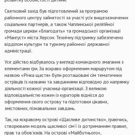
Святковий захід був підготовлений за програмою
районного центру зайнятості за участі усіх вищезазначених
соціальних партнерів, а також
Чаплинської
релігійної
громади церкви «Благодать» та громадської організації
«Мангуст» міста Херсон. Технічну підтримку забезпечено
відділом культури та туризму районної державної
адміністрації.
Усе дійство відбувалось у вигляді командного змагання з
елементами гри. За яскраво оформленим маршрутом під
назвою «Річка щастя» були розташовані сім тематичних
острівців із назвами та завданнями відповідно до напрямку
діяльності кожної учасниці-організації. З великою
відповідальністю кожен із кураторів віднісся до
оформлення свого острову та підготовки цікавих,
змістовних, пізнавальних завдань.
Так, на яскравому острові «Щасливе дитинство», граючись,
створювали модель щасливої сім’ї із дотриманням правил,
прав та обов’язків. На острові «Майбутнього»,