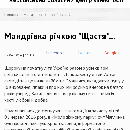
Херсонський обласний центр зайнятості
Головна
Мандрівка річкою "Щастя"…
Мандрівка річкою "Щастя"…
Facebook
Twitter
Google+
07.06.2016 | 11:10
Щороку на початку літа Україна разом з усім світом
відзначає свято дитинства – День захисту дітей. Адже
саме діти – це наше майбутнє. Змалечку, вкладаючи душу у
їх виховання, дбаючи про них, ми робимо внесок на багато
років уперед. Захист дитинства у цілому світі – це місія
честі, любові й добра.
Приєднавшись до святкувань з нагоди Дня захисту дітей,
01 червня 2016 року, в «Молодіжному парку»
смт
Чаплинка
був проведений культурно-масовий, інформаційно-
пізнавальний, профорієнтаційний, виховний захід для дітей -