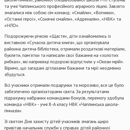
та учні
Чаплинського
професійного аграрного ліцею. Завзято
змагалися між собою сім команд: «
Смайли
», «Вогники»,
«Останні герої», «Сонячні
смайли
», «Адреналін», «НВК» та
«НЛО».
Подорожуючи річкою «Щастя», діти ознайомились із
виставкою
«Сучасна дитяча книга», що організувала
районна дитяча бібліотека, отримали
роздаткові
матеріали,
буклети, пам’ятки
та написали свої бажання на «золотих
рибках», які наприкінці подорожі відпустили у «Океан мрій».
Віримо, що загадані дітлахами бажання та мрії неодмінно
збудуться.
Всі учасники отримали подарунки та морозиво, все це було
забезпечено організаторами свята. За результатами
підрахунку набраних командами бонусів, перемогу здобула
команда «НВК» - учні 8-А класу НВК «
Чаплинська
школа-
гімназія».
Зі святом Дня захисту дітей учасників змагань щиро
привітав начальник служби у справах дітей районної