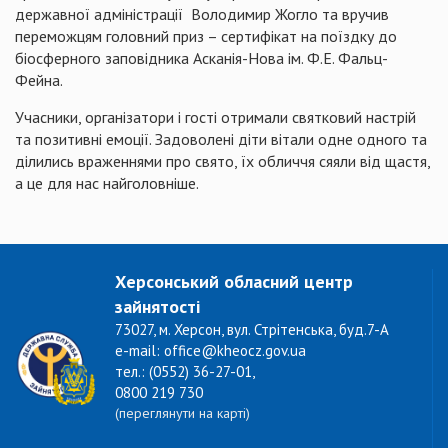
державної адміністрації
Володимир
Жогло
та вручив
переможцям головний приз – сертифікат на поїздку до
біосферного заповідника
Асканія-Нова
ім. Ф.Е.
Фальц-
Фейна
.
Учасники, організатори і гості отримали святковий настрій
та позитивні емоції. Задоволені діти вітали одне одного та
ділились враженнями про свято, їх обличчя сяяли від щастя,
а це для нас найголовніше.
Херсонський обласний центр
зайнятості
73027, м. Херсон, вул. Стрітенська, буд.7-А
e-mail: office@kheocz.gov.ua
тел.: (0552) 36-27-01,
0800 219 730
(переглянути на карті)