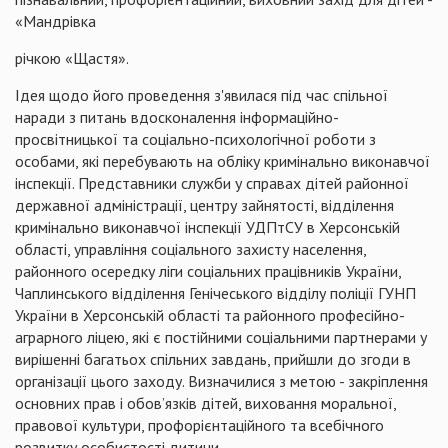
«Мандрівка
річкою «Щастя».
Ідея щодо його проведення з'явилася під час спільної
наради з питань вдосконалення інформаційно-
просвітницької та соціально-психологічної роботи з
особами, які перебувають на обліку кримінально виконавчої
інспекції. Представники служби у справах дітей районної
державної адміністрації, центру зайнятості, відділення
кримінально виконавчої інспекції
УДПтСУ
в Херсонській
області, управління соціального захисту населення,
районного осередку ліги соціальних працівників України,
Чаплинського
відділення Генічеського відділу поліції
ГУНП
України в Херсонській області та районного професійно-
аграрного ліцею, які є постійними соціальними партнерами у
вирішенні багатьох спільних завдань, прийшли до згоди в
організації цього заходу. Визначилися з метою - закріплення
основних прав і обов’язків дітей, виховання моральної,
правової культури, профорієнтаційного та всебічного
розвитку особистості дитини.