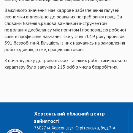
Важливого значення має кадрове забезпечення галузей
економіки відповідно до реальних потреб ринку праці. За
словами Євгенія Єрашова важливим інструментом
подолання дисбалансу між попитом і пропозицією робочої
сили є професійне навчання, яке у січні 2019 року пройшов
591 безробітний. Більшість із них навчались на замовлення
роботодавців, отже, працевлаштовані.
З початку року до громадських та інших робіт тимчасового
характеру було залучено 213 осіб з числа безробітних.
Херсонський обласний центр
зайнятості
73027, м. Херсон, вул. Стрітенська, буд.7-А