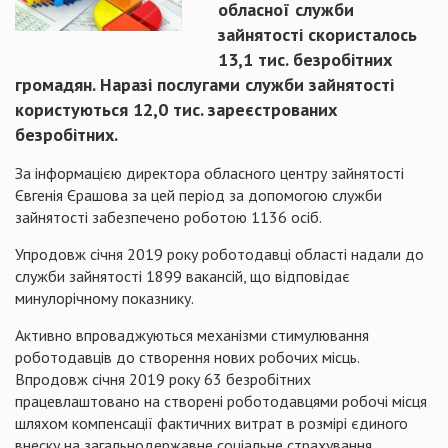
обласної служби
зайнятості скористалось
13,1 тис. безробітних
громадян. Наразі послугами служби зайнятості
користуються 12,0 тис. зареєстрованих
безробітних.
За інформацією директора обласного центру зайнятості
Євгенія Єрашова за цей період за допомогою служби
зайнятості забезпечено роботою 1136 осіб.
Упродовж січня 2019 року роботодавці області надали до
служби зайнятості 1899 вакансій, що відповідає
минулорічному показнику.
Активно впроваджуються механізми стимулювання
роботодавців до створення нових робочих місць.
Впродовж січня 2019 року 63 безробітних
працевлаштовано на створені роботодавцями робочі місця
шляхом компенсації фактичних витрат в розмірі єдиного
внеску на загальнодержавне соціальне страхування.