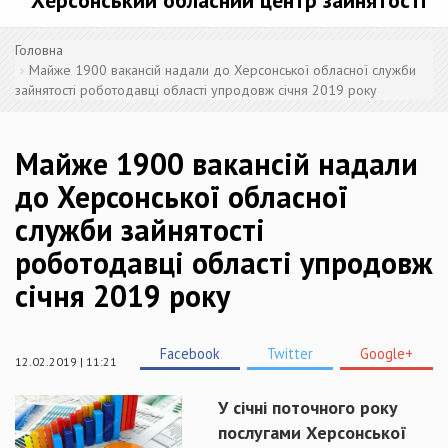
Херсонський обласний центр зайнятості
Головна
Майже 1900 вакансій надали до Херсонської обласної служби
зайнятості роботодавці області упродовж січня 2019 року
Майже 1900 вакансій надали
до Херсонської обласної
служби зайнятості
роботодавці області упродовж
січня 2019 року
Facebook
Twitter
Google+
12.02.2019 | 11:21
У січні поточного року
послугами Херсонської