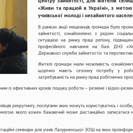
центру зайнятості, для жителів сели
«Живи та працюй в Україні», з метою
учнівської молоді і незайнятого населе
В рамках акції мешканців громади було про
зайнятості, ознайомлено з рядом соціаль
ситуацією на ринку праці регіону, підвищ
професійного навчання на базі ДНЗ «Хер
Державної служби зайнятості» та перспекти
Жителі громади мали можливість ознайомити
щорічно мають сезонну потребу у робо
затребуваність на ринку праці робітничих проф
ним із ефективних кроків пошуку роботи – резюме і відео-рез
вців рекрутингу, послугами яких можуть користуватись і особи, 
помогою якого кожен бажаючий може дистанційно записатися н
нтаційні семінари для учнів Лазурненської ЗОШ на яких проінформ