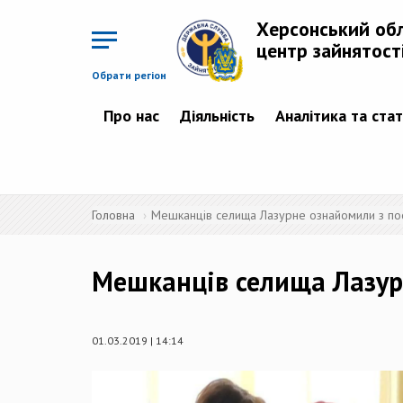
Перейти
до
Херсонський об
основного
матеріалу
центр зайнятост
Обрати регіон
Про нас
Діяльність
Аналітика та ста
Головна
Мешканців селища Лазурне ознайомили з пос
Мешканців селища Лазур
01.03.2019 | 14:14