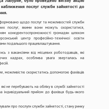
ща Лазурне, було проведено виїзну акцію
 наближення послуг служби зайнятості до
ння.
інформовано щодо послуг та можливостей служби
них послуг, якими вони можуть скористатися,
енням конкурентоспроможності громадян шляхом
сонський центр професійно-технічної освіти
вами подальшого працевлаштування.
сь з вакансіями від місцевих роботодавців, які
чих кадрах, особлива увага зверталась на
есій.
юме, можливістю скористатись допомогою фахівців
які не перебувають на обліку в службі зайнятості
а індивідуальний прийом до фахівця будь-якого
ували про послуги служби зайнятості, стану ринку