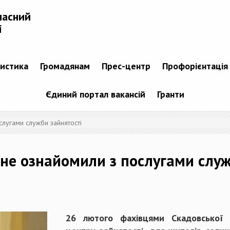
ласний
і
тистика
Громадянам
Прес-центр
Профорієнтація
Єдиний портал вакансій
Гранти
лугами служби зайнятості
не ознайомили з послугами служ
26 лютого фахівцями Скадовської р