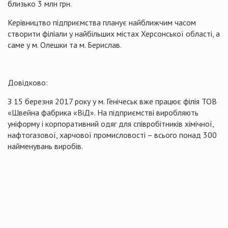
близько 3 млн грн.
Керівництво підприємства планує найближчим часом
створити філіали у найбільших містах Херсонської області, а
саме у м. Олешки та м. Берислав.
Довідково:
З 15 березня 2017 року у м. Генічеськ вже працює філія ТОВ
«Швейна фабрика «ВіД». На підприємстві виробляють
уніформу і корпоративний одяг для співробітників хімічної,
нафтогазової, харчової промисловості – всього понад 300
найменувань виробів.