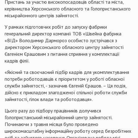
Пристань за участю високопосадовців області та міста,
керівництва Херсонського обласного та Голопристанського
міськрайонного центрів зайнятості.
У рамках підготовчих робіт до запуску фабрики
генеральний директор компанії ТОВ «Швейна фабрика
«ВІД» Володимир Дармороз особисто зустрічався з
директором Херсонського обласного центру зайнятості
Євгенієм Єрашовим з питання сприяння у комплектації
кадрів філії.
«Якісний та своєчасний підбір кадрів для укомплектування
потреби роботодавців є пріоритетом у роботі обласної
служби зайнятості, - зазначив Євгеній Єрашов. – Ця подія,
дійсно є прикладом злагодженої спільної роботи служби
зайнятості, гілок влади та роботодавця».
Цього разу до підбору працівників долучився
Голопристанський міськрайонний центр зайнятості.
Починаючи з травня місяця було проведено
широкомасштабну інформаційну роботу серед безробітних
осіб та зайнятого населення. Організована робота міні-