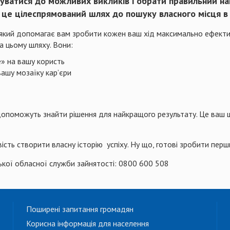
отуватися до можливих викликів і обрати правильний н
 це цілеспрямований шлях до пошуку власного місця в 
, який допомагає вам зробити кожен ваш хід максимально ефекти
 цьому шляху. Вони:
» на вашу користь
вашу мозаїку кар’єри
допоможуть знайти рішення для найкращого результату. Це ваш ш
сть створити власну історію успіху. Ну що, готові зробити перш
ької обласної служби зайнятості: 0800 600 508
Поширені запитання громадян
Корисна інформація для населення