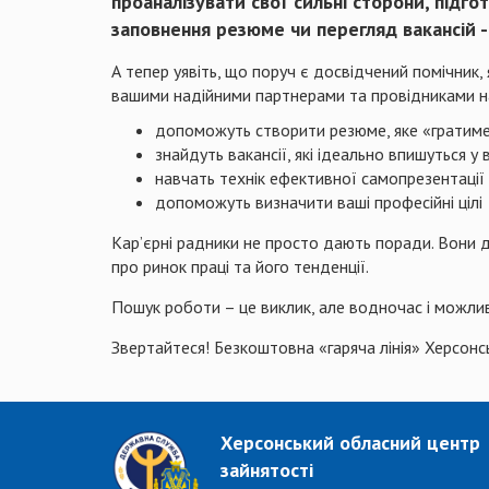
проаналізувати свої сильні сторони, підг
заповнення резюме чи перегляд вакансій -
А тепер уявіть, що поруч є досвідчений помічник
вашими надійними партнерами та провідниками на
допоможуть створити резюме, яке «гратиме
знайдуть вакансії, які ідеально впишуться у 
навчать технік ефективної самопрезентації
допоможуть визначити ваші професійні цілі
Кар’єрні радники не просто дають поради. Вони 
про ринок праці та його тенденції.
Пошук роботи – це виклик, але водночас і можливі
Звертайтеся! Безкоштовна «гаряча лінія» Херсонс
Херсонський обласний центр
зайнятості