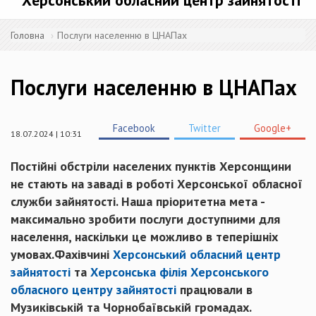
Херсонський обласний центр зайнятості
Головна
Послуги населенню в ЦНАПах
Послуги населенню в ЦНАПах
Facebook
Twitter
Google+
18.07.2024 | 10:31
Постійні обстріли населених пунктів Херсонщини
не стають на заваді в роботі Херсонської обласної
служби зайнятості. Наша пріоритетна мета -
максимально зробити послуги доступними для
населення, наскільки це можливо в теперішніх
умовах.Фахівчині
Херсонський обласний центр
зайнятості
та
Херсонська філія Херсонського
обласного центру зайнятості
працювали в
Музиківській та Чорнобаївській громадах.