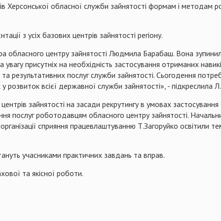
ців Херсонської обласної служби зайнятості формам і методам 
тації з усіх базових центрів зайнятості регіону.
ра обласного центру зайнятості Людмила Барабаш. Вона зупинила
а увагу присутніх на необхідність застосування отриманих навик
 та результативних послуг служби зайнятості. Сьогодення потребу
 у розвиток всієї державної служби зайнятості», - підкреслила Л
в центрів зайнятості на засади
рекрутингу
в умовах застосування 
ання послуг роботодавцям обласного центру зайнятості. Начальник
 організації сприяння працевлаштуванню Т.
Загоруйко
освітили те
тануть учасниками практичних завдань та вправ.
хової та якісної роботи.