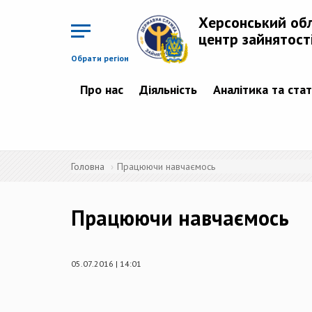
Перейти
до
Херсонський об
основного
матеріалу
центр зайнятост
Обрати регіон
Про нас
Діяльність
Аналітика та ста
Головна
Працюючи навчаємось
Працюючи навчаємось
05.07.2016 | 14:01