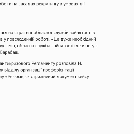
роботи на засадах
рекрутингу
в умовах дії
ся на стратегії обласної служби зайнятості в
ів у повсякденній роботі. «Це дуже необхідний
є змін, обласна служба зайнятості іде в ногу з
.Барабаш.
антикризового Регламенту розповіла Н.
 відділу організації профорієнтації
му «Резюме, як стрижневий документ кейсу