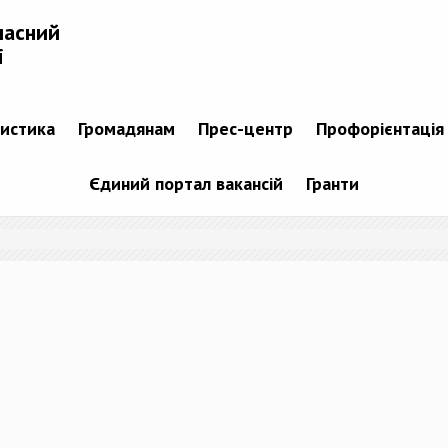
ласний
і
тистика
Громадянам
Прес-центр
Профорієнтація
Єдиний портал вакансій
Гранти