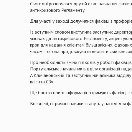
Сьогодні розпочався другий етап навчання фахів
антикризового Регламенту.
Для участі у заході долучилися фахівці з профорієн
Із вступним словом виступила заступник директо
умовах дії антикризового Регламенту, акцентувал
крок для надання клієнтам більш якісних, фахових
часом і готова продовжувати вносити свій внесок
Про необхідність зміни підходів у роботі фахівці
Португальська, начальник відділу організації над
А.
Кличановський
та заступник начальника відділу
клієнта
СЗ
».
Ще багато нової інформації отримують фахівці, с
Впевнені, отримані навики стануть у нагоді для фа