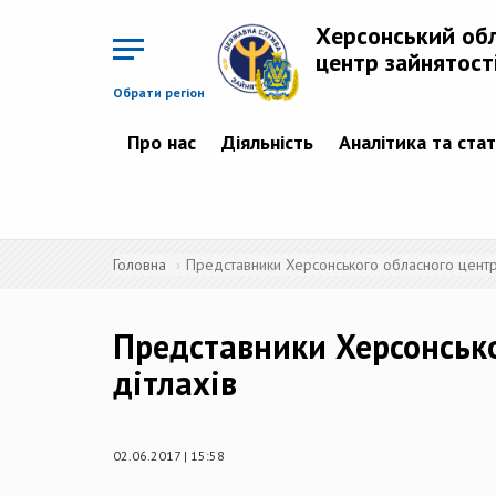
Перейти
до
Херсонський об
основного
матеріалу
центр зайнятост
Обрати регіон
Про нас
Діяльність
Аналітика та ста
Головна
Представники Херсонського обласного центру
Представники Херсонсько
дітлахів
02.06.2017 | 15:58