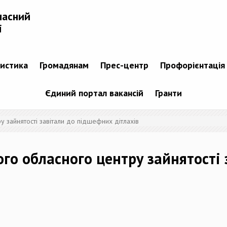
ласний
і
тистика
Громадянам
Прес-центр
Профорієнтація
Єдиний портал вакансій
Гранти
 зайнятості завітали до підшефних дітлахів
го обласного центру зайнятості