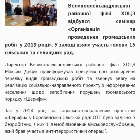
Великоолександрівської
районної філії ХОЦЗ
відбувся семінар
«Організація та
проведення громадських
робіт у 2019 році». У заході взяли участь голови 15
сільських та селищних рад.
Директор Великоолександрівської районної філії ХОЦЗ
Максим Децик проінформував присутніх про розширення
переліку видів громадських робіт та звернув увагу на
реалізацію соціально-направленого проекту з інформування
населення щодо запобігання порушень громадського
порядку «Шерифи».
Так у 2018 році за соціально-направленим проектом
«Шерифи» у Борозенській сільській раді ОТГ було задіяно 5
безробітних, з них 1 демобілізований військовослужбовець,
який брав участь в антитерористичній операції.