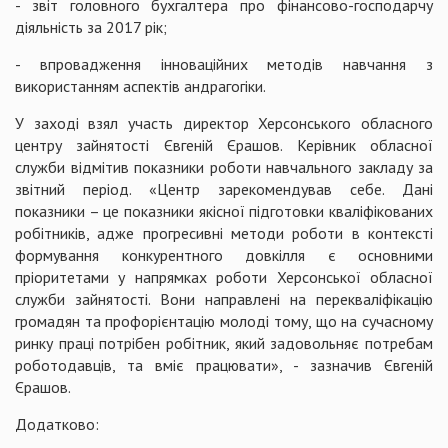
- звіт головного бухгалтера про фінансово-господарчу
діяльність за 2017 рік;
- впровадження інноваційних методів навчання з
використанням аспектів андрагогіки.
У заході взял участь директор Херсонського обласного
центру зайнятості Євгеній Єрашов. Керівник обласної
служби відмітив показники роботи навчального закладу за
звітний період. «Центр зарекомендував себе. Дані
показники – це показники якісної підготовки кваліфікованих
робітників, адже прогресивні методи роботи в контексті
формування конкурентного довкілля є основними
пріоритетами у напрямках роботи Херсонської обласної
служби зайнятості. Вони направлені на перекваліфікацію
громадян та профорієнтацію молоді тому, що на сучасному
ринку праці потрібен робітник, який задовольняє потребам
роботодавців, та вміє працювати», - зазначив Євгеній
Єрашов.
Додатково: