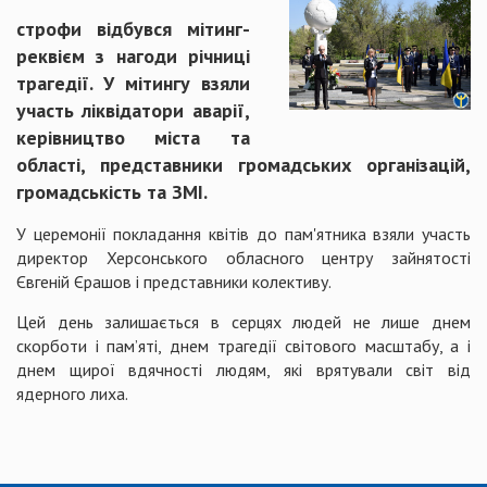
строфи відбувся мітинг-
реквієм з нагоди річниці
трагедії. У мітингу взяли
участь ліквідатори аварії,
керівництво міста та
області, представники громадських організацій,
громадськість та ЗМІ.
У церемонії покладання квітів до пам'ятника взяли участь
директор Херсонського обласного центру зайнятості
Євгеній Єрашов і представники колективу.
Цей день залишається в серцях людей не лише днем
скорботи і пам’яті, днем трагедії світового масштабу, а і
днем щирої вдячності людям, які врятували світ від
ядерного лиха.