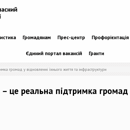
ласний
і
тистика
Громадянам
Прес-центр
Профорієнтація
Єдиний портал вакансій
Гранти
имка громад у відновленні їхнього життя та інфраструктури
 – це реальна підтримка громад 