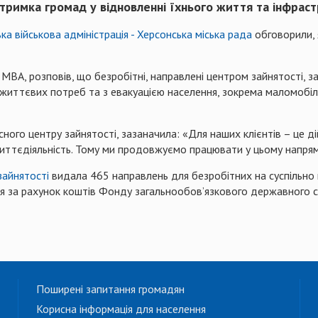
дтримка громад у відновленні їхнього життя та інфрас
ка військова адміністрація - Херсонська міська рада
обговорили, 
МВА, розповів, що безробітні, направлені центром зайнятості, 
иттєвих потреб та з евакуацією населення, зокрема маломобільн
ного центру зайнятості, зазаначила: «Для наших клієнтів – це д
життєдіяльність. Тому ми продовжуємо працювати у цьому напря
зайнятості
видала 465 направлень для безробітних на суспільно к
ся за рахунок коштів Фонду загальнообов’язкового державного с
Поширені запитання громадян
Корисна інформація для населення