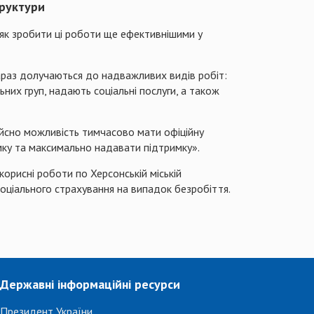
труктури
як зробити ці роботи ще ефективнішими у
зараз долучаються до надважливих видів робіт:
их груп, надають соціальні послуги, а також
ійсно можливість тимчасово мати офіційну
мку та максимально надавати підтримку».
орисні роботи по Херсонській міській
оціального страхування на випадок безробіття.
Державні інформаційні ресурси
Президент України