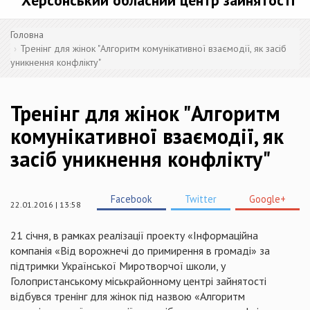
Херсонський обласний центр зайнятості
Головна
Тренінг для жінок "Алгоритм комунікативної взаємодії, як засіб
уникнення конфлікту"
Тренінг для жінок "Алгоритм
комунікативної взаємодії, як
засіб уникнення конфлікту"
Facebook
Twitter
Google+
22.01.2016 | 13:58
21 січня, в рамках реалізації проекту «Інформаційна
компанія «Від ворожнечі до примирення в громаді» за
підтримки Української Миротворчої школи, у
Гол
опристанському
міськрайонному
центрі зайнятості
відбувся тренінг для жінок під назвою «Алгоритм