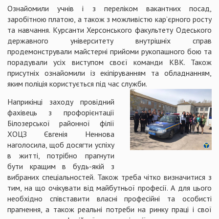
Ознайомили учнів і з переліком вакантних посад,
заробітною платою, а також з можливістю кар’єрного росту
та навчання. Курсанти Херсонського факультету Одеського
державного університету внутрішніх справ
продемонстрували майстерні прийоми рукопашного бою та
порадували усіх виступом своєї команди КВК. Також
присутніх ознайомили із екіпіруванням та обладнанням,
яким поліція користується під час служби.
Наприкінці заходу провідний
фахівець з профорієнтації
Білозерської районної філії
ХОЦЗ Євгенія Неннова
наголосила, щоб досягти успіху
в житті, потрібно прагнути
бути кращим в будь-якій з
вибраних спеціальностей. Також треба чітко визначитися з
тим, на що очікувати від майбутньої професії. А для цього
необхідно співставити власні професійні та особисті
прагнення, а також реальні потреби на ринку праці і свої