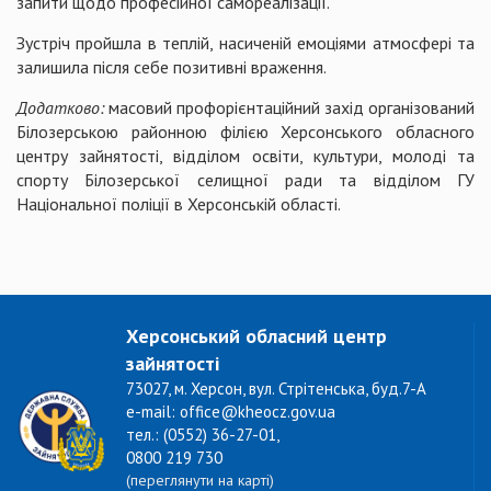
запити щодо професійної самореалізації.
Зустріч пройшла в теплій, насиченій емоціями атмосфері та
залишила після себе позитивні враження.
Додатково:
масовий профорієнтаційний захід організований
Білозерською районною філією Херсонського обласного
центру зайнятості, відділом освіти, культури, молоді та
спорту Білозерської селищної ради та відділом ГУ
Національної поліції в Херсонській області.
Херсонський обласний центр
зайнятості
73027, м. Херсон, вул. Стрітенська, буд.7-А
e-mail: office@kheocz.gov.ua
тел.: (0552) 36-27-01,
0800 219 730
(переглянути на карті)