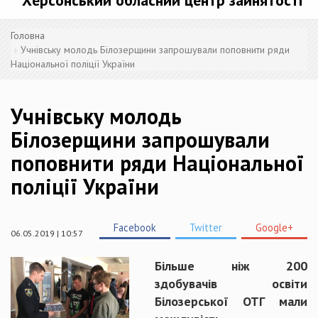
Херсонський обласний центр зайнятості
Головна
Учнівську молодь Білозерщини запрошували поповнити ряди
Національної поліції України
Учнівську молодь
Білозерщини запрошували
поповнити ряди Національної
поліції України
Facebook
Twitter
Google+
06.05.2019 | 10:57
Більше ніж 200
здобувачів освіти
Білозерської ОТГ мали