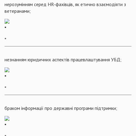
нерозумінням серед HR-фахівців, як етично взаємодіяти з
ветеранами;
▪️
незнанням юридичних аспектів працевлаштування УБД;
▪️
браком інформації про державні програми підтримки;
▪️