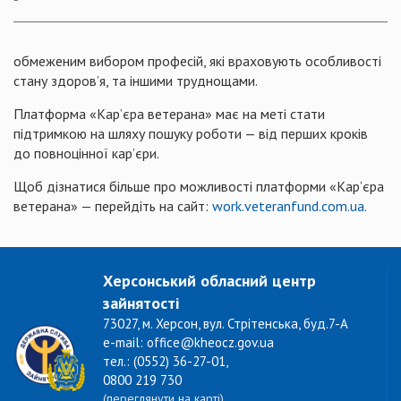
обмеженим вибором професій, які враховують особливості
стану здоров’я, та іншими труднощами.
Платформа «Кар’єра ветерана» має на меті стати
підтримкою на шляху пошуку роботи — від перших кроків
до повноцінної кар’єри.
Щоб дізнатися більше про можливості платформи «Кар’єра
ветерана» — перейдіть на сайт:
work.veteranfund.com.ua.
Херсонський обласний центр
зайнятості
73027, м. Херсон, вул. Стрітенська, буд.7-А
e-mail: office@kheocz.gov.ua
тел.: (0552) 36-27-01,
0800 219 730
(переглянути на карті)