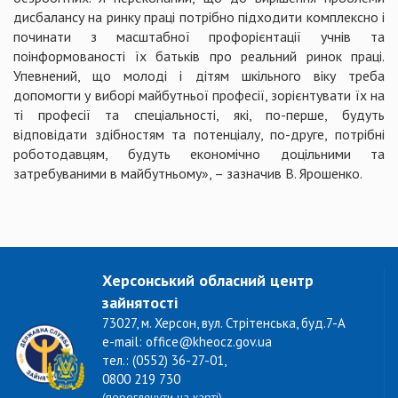
дисбалансу на ринку праці потрібно підходити комплексно і
починати з масштабної профорієнтації учнів та
поінформованості їх батьків про реальний ринок праці.
Упевнений, що молоді і дітям шкільного віку треба
допомогти у виборі майбутньої професії, зорієнтувати їх на
ті професії та спеціальності, які, по-перше, будуть
відповідати здібностям та потенціалу, по-друге, потрібні
роботодавцям, будуть економічно доцільними та
затребуваними в майбутньому», – зазначив В. Ярошенко.
Херсонський обласний центр
зайнятості
73027, м. Херсон, вул. Стрітенська, буд.7-А
e-mail: office@kheocz.gov.ua
тел.: (0552) 36-27-01,
0800 219 730
(переглянути на карті)