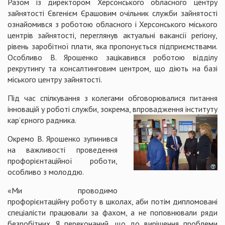
Разом із директором Херсонського обласного центру
зайнятості Євгенієм Єрашовим очільник служби зайнятості
ознайомився з роботою обласного і Херсонського міського
центрів зайнятості, переглянув актуальні вакансії регіону,
рівень заробітної плати, яка пропонується підприємствами.
Особливо В. Ярошенко зацікавився роботою відділу
рекрутингу та консалтинговим центром, що діють на базі
міського центру зайнятості.
Під час спілкування з колегами обговорювалися питання
інновацій у роботі служби, зокрема, вп
ровадження інституту
кар’єрного радника.
Окремо В. Ярошенко зупинився
на важливості проведення
профорієнтаційної роботи,
особливо з молоддю.
«Ми проводимо
профорієнтаційну роботу в школах, аби потім дипломовані
спеціалісти працювали за фахом, а не поповнювали ряди
безробітних. Я переконаний, що до вирішення проблеми