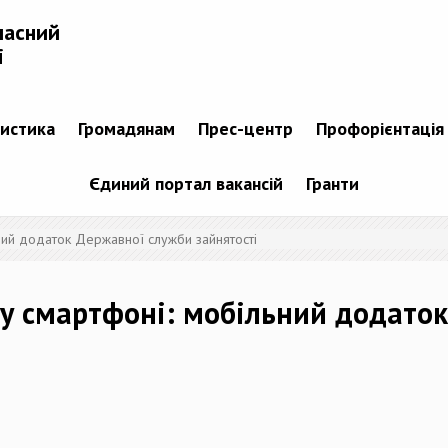
ласний
і
тистика
Громадянам
Прес-центр
Профорієнтація
Єдиний портал вакансій
Гранти
ний додаток Державної служби зайнятості
 у смартфоні: мобільний додато