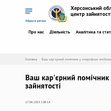
Перейти
до
Херсонський об
основного
матеріалу
центр зайнятост
Обрати регіон
Про нас
Діяльність
Аналітика та ста
Головна
Ваш кар'єрний помічник у смартфоні: мобіль
Ваш кар'єрний помічник
зайнятості
17.04.2025 | 08:14