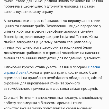
грибів" стало для їхньої родини новою можливістю. Тетяна
побачила в цьому шанс підтримати чоловіка та разом
започаткувати власну справу.
А почалося все з простої цікавості до вирощування гливи –
цінних та смачних грибів. Захоплення швидко переросло у
спільне хобі, яке згодом трансформувалося в сімейну
бізнес-ідею, реалізовану завдяки ініціативі Тетяни. Жінка
глибше занурилася у цю тему: читала спеціалізовану
літературу, дивилася відеоуроки та надихаючі блоги
досвідчених грибників. А отримані чоловіком на навчанні
знання стали цінним підґрунтям для подальшої діяльності.
Ключовим кроком стала участь Тетяни у програмі
Власна
справа /грант/
. Жінка отримала грант, кошти якого були
спрямовані на придбання необхідного обладнання, якісної
сировини для вирощування гливи та зручного
автомобільного причепа для доставки свіжої продукції.
Сьогодні Тетяна – підприємиця, яка поєднує відповідальну
роботу парамедика з бізнесом. Ароматні гливи
користуються великою популярністю серед місцевих