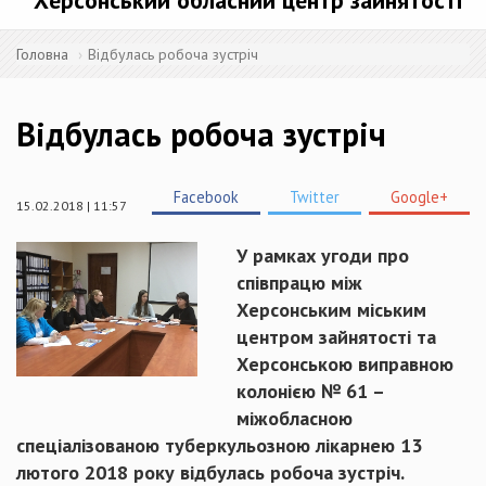
Херсонський обласний центр зайнятості
Головна
Відбулась робоча зустріч
Відбулась робоча зустріч
Facebook
Twitter
Google+
15.02.2018 | 11:57
У
рамках угоди про
співпрацю між
Херсонським міським
центром зайнятості та
Херсонською виправною
колонією № 61 –
міжобласною
спеціалізованою туберкульозною лікарнею 13
лютого 2018 року відбулась робоча зустріч.