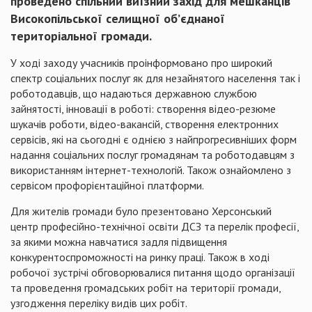
проведено спільний виїзний захід для мешканців
Високопільської селищної об’єднаної
територіальної громади.
У ході заходу учасників проінформовано про широкий
спектр соціальних послуг як для незайнятого населення так і
роботодавців, що надаються державною службою
зайнятості, інновації в роботі: створення відео-резюме
шукачів роботи, відео-вакансій, створення електронних
сервісів, які на сьогодні є однією з найпрогресивніших форм
надання соціальних послуг громадянам та роботодавцям з
використанням інтернет-технологій. Також ознайомлено з
сервісом профорієнтаційної платформи.
Для жителів громади було презентовано Херсонський
центр професійно-технічної освіти ДСЗ та перелік професії,
за якими можна навчатися задля підвищення
конкурентоспроможності на ринку праці. Також в ході
робочої зустрічі обговорювалися питання щодо організації
та проведення громадських робіт на території громади,
узгодження переліку видів цих робіт.