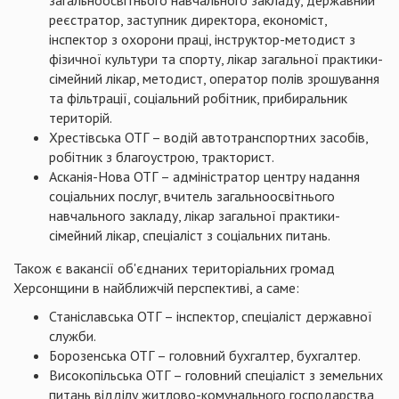
загальноосвітнього навчального закладу, державний
реєстратор, заступник директора, економіст,
інспектор з охорони праці, інструктор-методист з
фізичної культури та спорту, лікар загальної практики-
сімейний лікар, методист, оператор полів зрошування
та фільтрації, соціальний робітник, прибиральник
територій.
Хрестівська ОТГ – водій автотранспортних засобів,
робітник з благоустрою, тракторист.
Асканія-Нова ОТГ – адміністратор центру надання
соціальних послуг, вчитель загальноосвітнього
навчального закладу, лікар загальної практики-
сімейний лікар, спеціаліст з соціальних питань.
Також є вакансії об'єднаних територіальних громад
Херсонщини в найближчій перспективі, а саме:
Станіславська ОТГ – інспектор, спеціаліст державної
служби.
Борозенська ОТГ – головний бухгалтер, бухгалтер.
Високопільська ОТГ – головний спеціаліст з земельних
питань відділу житлово-комунального господарства,