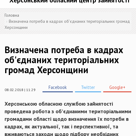
Херсонський обласний центр зайнятості
Головна
Визначена потреба в кадрах об'єднаних територіальних громад
Херсонщини
Визначена потреба в кадрах
об'єднаних територіальних
громад Херсонщини
Facebook
Twitter
Google+
08.02.2018 | 11:29
Херсонською обласною службою зайнятості
проведена робота з об'єднаними територіальними
громадами області щодо визначення їх потреби в
кадрах, як актуальної, так і перспективної, та
вживаються заходи щодо підбору необхідних