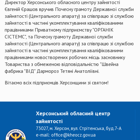
Директор Херсонського обласного центру зайнятості
Євгеній
Єрашов
вручив
Почесну грамоту Державної служби
зайнятості (Центрального апарату)
з
а співпрацю зі службою
зайнятості в частині укомплектування кваліфікованими
працівниками Приватному підприємству "ОРГАНІК
СІСТЕМС
", та Почесну грамоту Державної служби
зайнятості (Центрального апарату) за співпрацю зі службою
зайнятості в частині укомплектування кваліфікованими
працівниками новостворених робочих місць засновнику
Товариства з обмеженою відповідальністю
"
Швейна
фабрика "
ВІД
"
Дармороз
Тетян
і
Анатоліївн
і.
Вітаємо всіх підприємців Херсонщини зі святом!
Херсонський обласний центр
зайнятості
73027, м. Херсон, вул. Стрітенська, буд.7-А
e-mail: office@kheocz.gov.ua