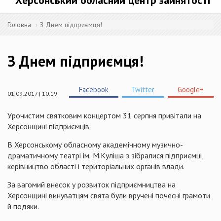
Херсонський обласний центр зайнятості
Головна
З Днем підприємця!
З Днем підприємця!
Facebook
Twitter
Google+
01.09.2017 | 10:19
У
рочист
им
святкови
м
концерт
ом
31
серпня
привітали на
Херсонщині підприємців.
В
Херсонському
обласному
академічному
музично-
драматичному
театрі
ім
.
М.Куліша з зібралися підприємці,
керівництво області і територіальних органів влади.
За
вагомий
внесок
у
розвиток
п
ідприємництва
на
Херсонщині
винуватцям
свята
були
вручені
почесні
грамоти
й
подяки
.