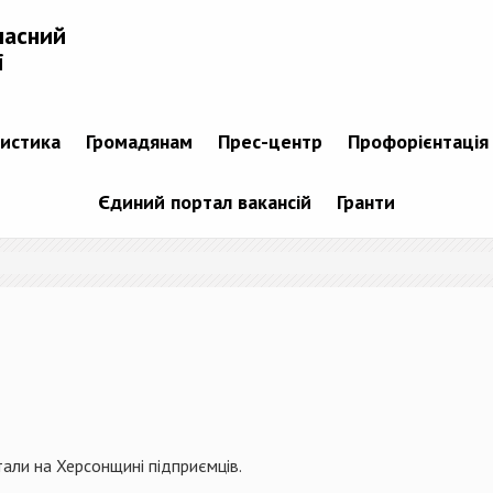
ласний
і
тистика
Громадянам
Прес-центр
Профорієнтація
Єдиний портал вакансій
Гранти
тали на Херсонщині підприємців.