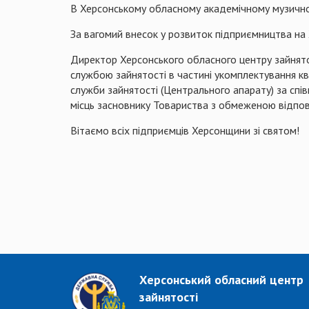
В
Херсонському
обласному
академічному
музичн
За
вагомий
внесок
у
розвиток
п
ідприємництва
на
Директор Херсонського обласного центру зайнято
службою зайнятості в частині укомплектування 
служби зайнятості (Центрального апарату) за сп
місць засновнику Товариства з обмеженою відпов
Вітаємо всіх підприємців Херсонщини зі святом!
Херсонський обласний центр
зайнятості