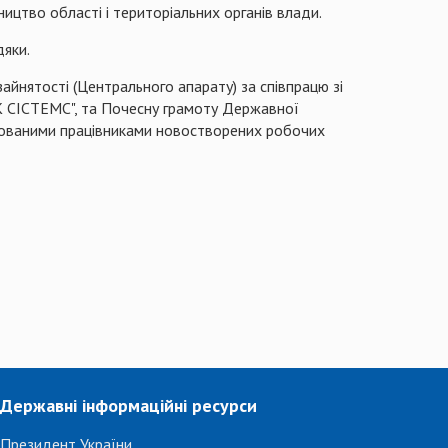
вництво області і територіальних органів влади.
дяки
.
айнятості (Центрального апарату)
з
а співпрацю зі
К
СІСТЕМС
", та Почесну грамоту Державної
фікованими працівниками новостворених робочих
Державні інформаційні ресурси
Президент України