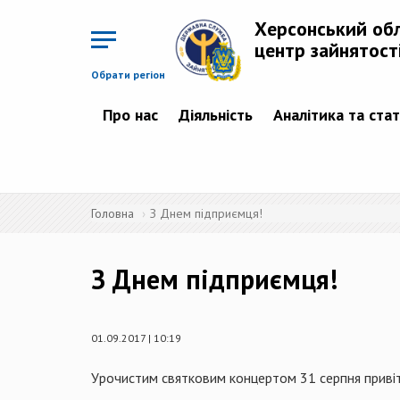
Перейти
до
Херсонський об
основного
матеріалу
центр зайнятост
Обрати регіон
Про нас
Діяльність
Аналітика та ста
Головна
З Днем підприємця!
З Днем підприємця!
01.09.2017 | 10:19
У
рочист
им
святкови
м
концерт
ом
31
серпня
приві