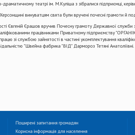
о-драматичному
театрі
ім
.
М.Куліша з зібралися підприємці, кері
Херсонщині
винуватцям
свята
були
вручені
почесні
грамоти
й
по
сті Євгеній
Єрашов
вручив
Почесну грамоту Державної служби з
кваліфікованими працівниками Приватному підприємству "ОРГАНІ
івпрацю зі службою зайнятості в частині укомплектування квалі
ідальністю
"
Швейна
фабрика "
ВІД
"
Дармороз
Тетян
і
Анатоліївн
і.
Поширені запитання громадян
Корисна інформація для населення