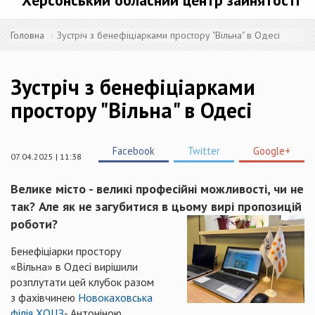
Херсонський обласний центр зайнятості
Головна
Зустріч з бенефіціарками простору "Вільна" в Одесі
Зустріч з бенефіціарками
простору "Вільна" в Одесі
Facebook
Twitter
Google+
07.04.2025 | 11:38
Велике місто - великі професійні можливості, чи не
так? Але як не загубитися в цьому вирі пропозицій
роботи?
Бенефіціарки простору
«Вільна» в Одесі вирішили
розплутати цей клубок разом
з фахівчинею
Новокаховська
філія ХОЦЗ
- Антоніною