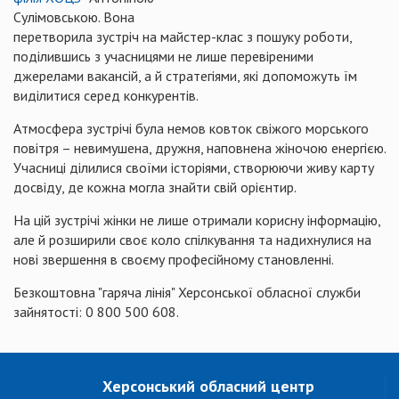
Сулімовською. Вона
перетворила зустріч на майстер-клас з пошуку роботи,
поділившись з учасницями не лише перевіреними
джерелами вакансій, а й стратегіями, які допоможуть їм
виділитися серед конкурентів.
Атмосфера зустрічі була немов ковток свіжого морського
повітря – невимушена, дружня, наповнена жіночою енергією.
Учасниці ділилися своїми історіями, створюючи живу карту
досвіду, де кожна могла знайти свій орієнтир.
На цій зустрічі жінки не лише отримали корисну інформацію,
але й розширили своє коло спілкування та надихнулися на
нові звершення в своєму професійному становленні.
Безкоштовна "гаряча лінія" Херсонської обласної служби
зайнятості: 0 800 500 608.
Херсонський обласний центр