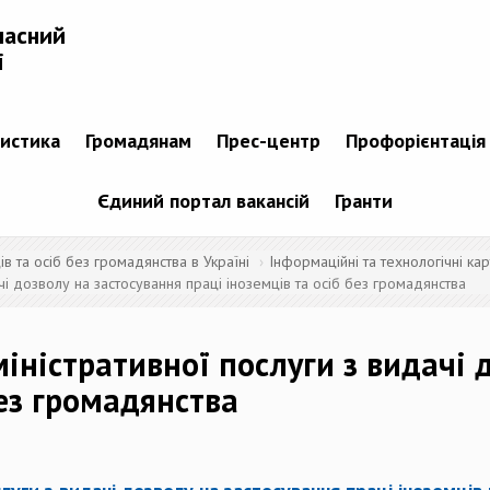
ласний
і
тистика
Громадянам
Прес-центр
Профорієнтація
Єдиний портал вакансій
Гранти
 та осіб без громадянства в Україні
Інформаційні та технологічні кар
чі дозволу на застосування праці іноземців та осіб без громадянства
іністративної послуги з видачі 
без громадянства