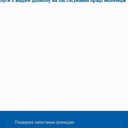
луги з видачі дозволу на застосування праці іноземців
Поширені запитання громадян