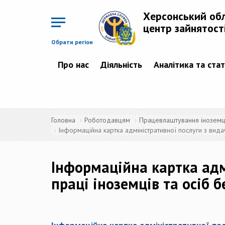
Перейти
до
Херсонський об
основного
матеріалу
центр зайнятост
Обрати регіон
Про нас
Діяльність
Аналітика та ста
Головна
Роботодавцям
Працевлаштування іноземців
Інформаційна картка адміністративної послуги з вида
Інформаційна картка адм
праці іноземців та осіб 