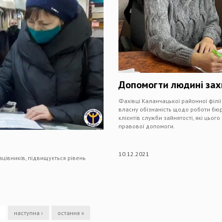
Допомогти людині зах
Фахівці Каланчацької районної філі
власну обізнаність щодо роботи бю
клієнтів служби зайнятості, які цьо
правової допомоги.
10.12.2021
цівників, підвищується рівень
наступна ›
остання »