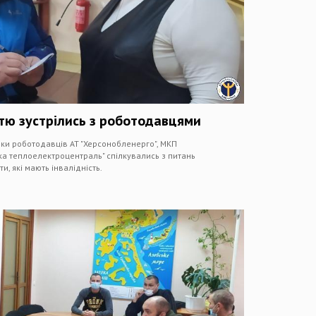
стю зустрілись з роботодавцями
ки роботодавців АТ "Херсонобленерго", МКП
ка теплоелектроцентраль" спілкувались з питань
, які мають інвалідність.