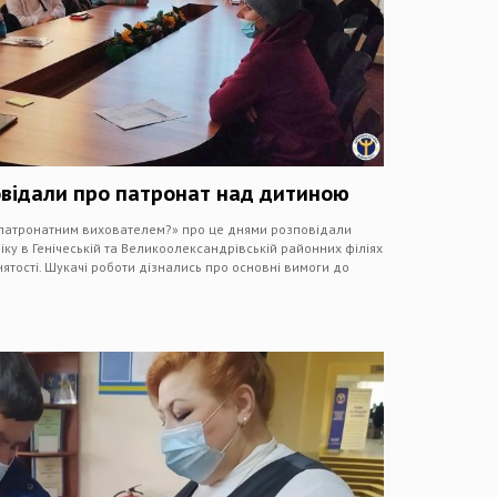
відали про патронат над дитиною
ти патронатним вихователем?» про це днями розповідали
іку в Генічеській та Великоолександрівській районних філіях
ятості. Шукачі роботи дізнались про основні вимоги до