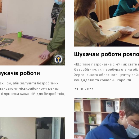
Шукачам роботи розпо
«Що таке патронатна сім’я і як ста
безробітним, які перебувають на обл
укачів роботи
Херсонського обласного центру зайн
кандидатів та соціальні гарантії.
. Тож, аби залучити безробітних
станському міськрайонному центрі
21.01.2022
ні-ярмарки вакансій для безробітніх,