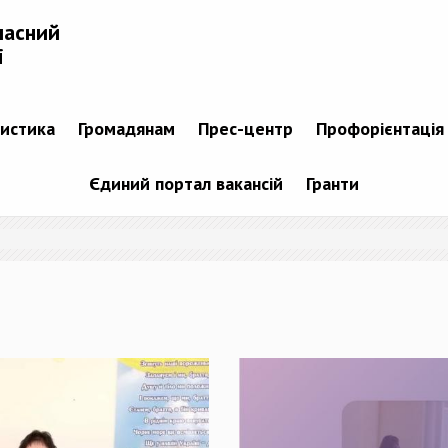
ласний
і
тистика
Громадянам
Прес-центр
Профорієнтація
Єдиний портал вакансій
Гранти