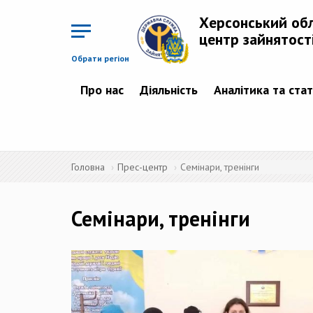
Перейти
до
Херсонський об
основного
матеріалу
центр зайнятост
Обрати регіон
Про нас
Діяльність
Аналітика та ста
Головна
Прес-центр
Семінари, тренінги
Семінари, тренінги