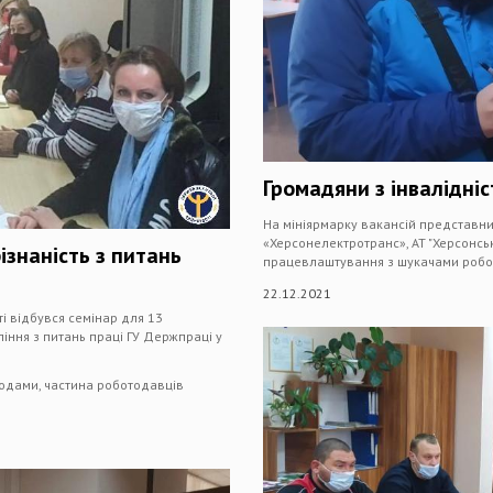
Громадяни з інвалідні
На мініярмарку вакансій представни
«Херсонелектротранс», АТ "Херсонсь
ізнаність з питань
працевлаштування з шукачами роботи
22.12.2021
і відбувся семінар для 13
іння з питань праці ГУ Держпраці у
одами, частина роботодавців