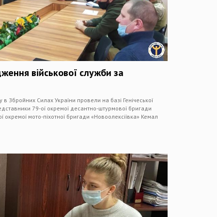
ження військової служби за
бу в Збройних Силах України провели на базі Генічеської
едставники 79-ої окремої десантно-штурмової бригади
ої окремої мото-піхотної бригади «Новоолексіївка» Кемал