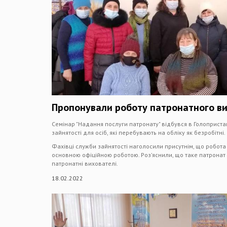
Пропонували роботу патронатного в
Семінар "Надання послуги патронату" відбувся в Голоприст
зайнятості для осіб, які перебувають на обліку як безробітні.
Фахівці служби зайнятості наголосили присутнім, що робота
основною офіційною роботою. Роз’яснили, що таке патронат 
патронатні вихователі.
18.02.2022