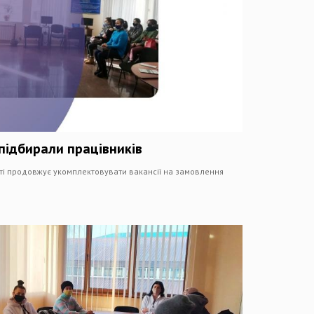
підбирали працівників
ті продовжує укомплектовувати вакансії на замовлення