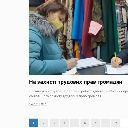
На захисті трудових прав громадян
Легалізуючи трудові відносини роботодавців і найманих пра
соціального захисту трудових прав громадян
16.12.2021
1
2
3
4
5
6
7
8
9
…