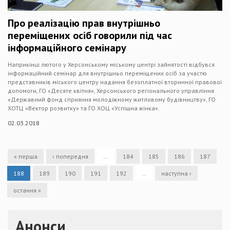
Про реалізацію прав внутрішньо
переміщених осіб говорили під час
інформаційного семінару
Наприкінці лютого у Херсонському міському центрі зайнятості відбувся
інформаційний семінар для внутрішньо переміщених осіб за участю
представників міського центру надання безоплатної вторинної правової
допомоги, ГО «Десяте квітня», Херсонського регіонального управління
«Державний фонд сприяння молодіжному житловому будівництву», ГО
ХОТЦ «Вектор розвитку» та ГО ХОЦ «Успішна жінка».
02.03.2018
« перша
‹ попередня
…
184
185
186
187
188
189
190
191
192
…
наступна ›
остання »
Анонси