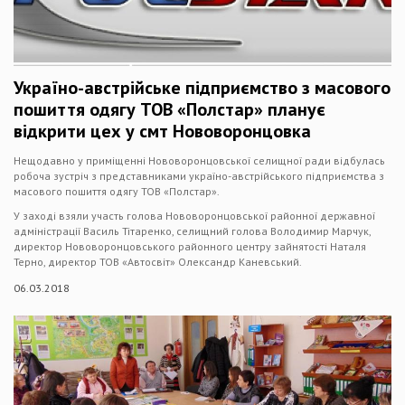
Україно-австрійське підприємство з масового
пошиття одягу ТОВ «Полстар» планує
відкрити цех у смт Нововоронцовка
Нещодавно у приміщенні Нововоронцовської селищної ради відбулась
робоча зустріч з представниками україно-австрійського підприємства з
масового пошиття одягу ТОВ «Полстар».
У заході взяли участь голова Нововоронцовської районної державної
адміністрації Василь Тітаренко, селищний голова Володимир Марчук,
директор Нововоронцовського районного центру зайнятості Наталя
Терно, директор ТОВ «Автосвіт» Олександр Каневський.
06.03.2018