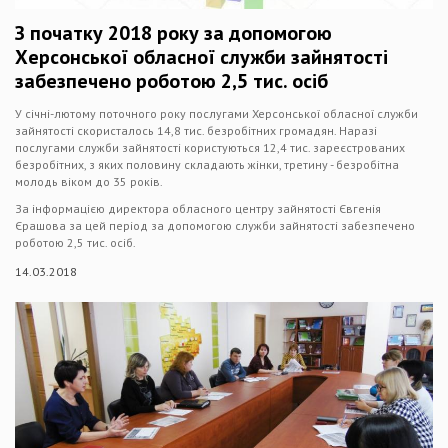
З початку 2018 року за допомогою
Херсонської обласної служби зайнятості
забезпечено роботою 2,5 тис. осіб
У січні-лютому поточного року послугами Херсонської обласної служби
зайнятості скористалось 14,8 тис. безробітних громадян. Наразі
послугами служби зайнятості користуються 12,4 тис. зареєстрованих
безробітних, з яких половину складають жінки, третину - безробітна
молодь віком до 35 років.
За інформацією директора обласного центру зайнятості Євгенія
Єрашова за цей період за допомогою служби зайнятості забезпечено
роботою 2,5 тис. осіб.
14.03.2018