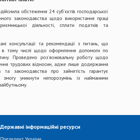
здійснила обстеження 24 суб’єктів господарської
нного законодавства щодо використання праці
риємницької діяльності, сплати податків та
ні консультації та рекомендації з питань, що
в, в тому числі щодо оформлення допомоги по
тину. Проведено роз’яснювальну роботу щодо
ння трудових відносин, адже лише додержання
 та законодавства про зайнятість гарантує
ь змогу уникнути непорозумінь із найманими
майбутньому.
Державні інформаційні ресурси
Президент України