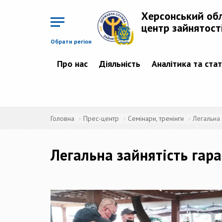
Перейти
до
Херсонський об
основного
матеріалу
центр зайнятост
Обрати регіон
Про нас
Діяльність
Аналітика та ста
Головна
Прес-центр
Семінари, тренінги
Легальна 
Легальна зайнятість гара