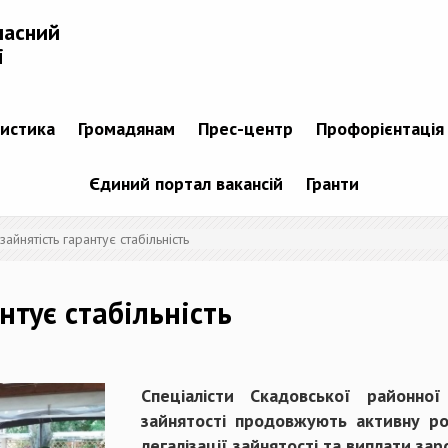
ласний
і
тистика
Громадянам
Прес-центр
Профорієнтація
Єдиний портал вакансій
Гранти
зайнятість гарантує стабільність
нтує стабільність
Спеціалісти Скадовської районно
зайнятості продовжують активну ро
легалізації зайнятості та виплати зар