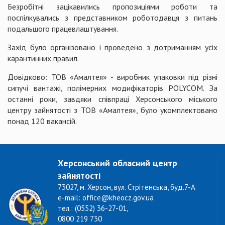
Безробітні зацікавились пропозиціями роботи та
поспілкувались з представником роботодавця з питань
подальшого працевлаштування.
Захід було організовано і проведено з дотриманням усіх
карантинних правил.
Довідково: ТОВ «Амалтея» - виробник упаковки під різні
сипучі вантажі, полімерних модифікаторів POLYCOM. За
останні роки, завдяки співпраці Херсонського міського
центру зайнятості з ТОВ «Амалтея», було укомплектовано
понад 120 вакансій.
Херсонський обласний центр
зайнятості
73027, м. Херсон, вул. Стрітенська, буд.7-А
e-mail: office@kheocz.gov.ua
тел.: (0552) 36-27-01,
0800 219 730