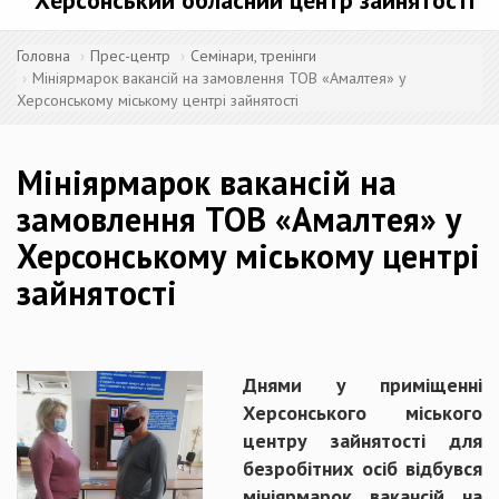
Херсонський обласний центр зайнятості
Головна
Прес-центр
Семінари, тренінги
Мініярмарок вакансій на замовлення ТОВ «Амалтея» у
Херсонському міському центрі зайнятості
Мініярмарок вакансій на
замовлення ТОВ «Амалтея» у
Херсонському міському центрі
зайнятості
Днями у приміщенні
Херсонського міського
центру зайнятості для
безробітних осіб відбувся
мініярмарок вакансій на