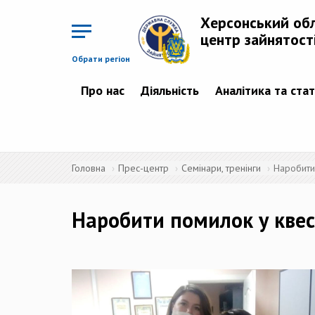
Перейти
до
Херсонський об
основного
матеріалу
центр зайнятост
Обрати регіон
Про нас
Діяльність
Аналітика та ста
Головна
Прес-центр
Семінари, тренінги
Наробити 
Наробити помилок у квес