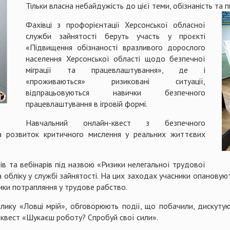
Тільки власна небайдужість до цієї теми, обізнаність та 
Фахівці з профорієнтації Херсонської обласної
служби зайнятості беруть участь у проєкті
«Підвищення обізнаності вразливого дорослого
населення Херсонської області щодо безпечної
міграції та працевлаштування», де і
«проживаються» ризиковані ситуації,
відпрацьовуються навички безпечного
працевлаштування в ігровій формі.
Навчальний онлайн-квест з безпечного
а розвиток критичного мислення у реальних життєвих
ів та вебінарів під назвою «Ризики нелегальної трудової
 на обліку у службі зайнятості. На цих заходах учасники опанову
зики потрапляння у трудове рабство.
олику «Ловці мрій», обговорюють події, що побачили, дискут
квест «Шукаєш роботу? Спробуй свої сили».