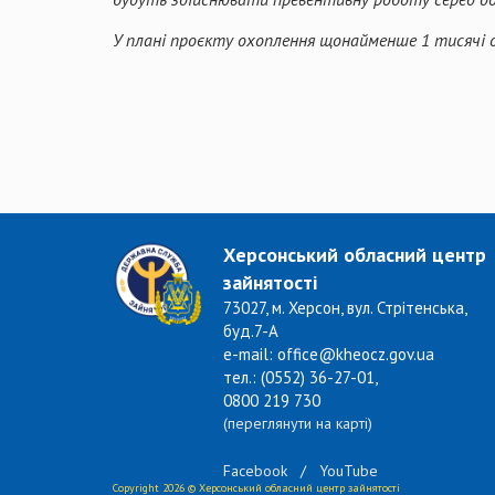
У плані проєкту охоплення щонайменше 1 тисячі ос
Херсонський обласний центр
зайнятості
73027, м. Херсон, вул. Стрітенська,
буд.7-А
e-mail: office@kheocz.gov.ua
тел.: (0552) 36-27-01,
0800 219 730
(переглянути на карті)
Facebook
/
YouTube
Copyright 2026 © Херсонський обласний центр зайнятості