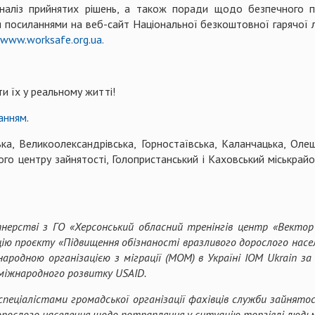
аналіз прийнятих рішень, а також поради щодо безпечного
посиланнями на веб-сайт Національної безкоштовної гарячої лін
www.worksafe.org.ua.
и їх у реальному житті!
анням
.
ька, Великоолександрівська, Горностаївська, Каланчацька, Олеш
го центру зайнятості, Голопристанський і Каховський міськрайо
нерстві з ГО «Херсонський обласний тренінгів центр «Вектор
ацію проєкту «Підвищення обізнаності вразливого дорослого насел
родною організацією з міграції (МОМ) в Україні IOM Ukrain за
міжнародного розвитку USAID.
пеціалістами громадської організації фахівців служби зайнятос
рослого населення щодо потрапляння у ситуацію торгівлі людь