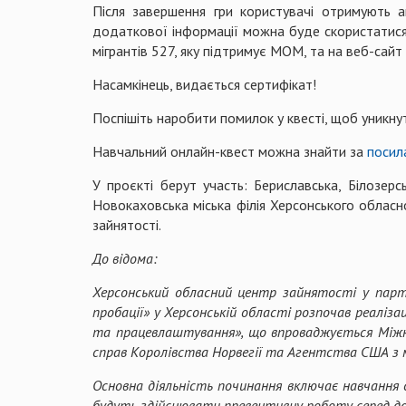
Після завершення гри користувачі отримують 
додаткової інформації можна буде скористатися 
мігрантів 527, яку підтримує МОМ, та на веб-сайт
Насамкінець, видається сертифікат!
Поспішіть наробити помилок у квесті, щоб уникнут
Навчальний онлайн-квест можна знайти за
посил
У проєкті берут участь: Бериславська, Білозерс
Новокаховська міська філія Херсонського обласно
зайнятості.
До відома:
Херсонський обласний центр зайнятості у парт
пробації» у Херсонській області розпочав реаліз
та працевлаштування», що впроваджується Міжна
справ Королівства Норвегії та Агентства США з 
Основна діяльність починання включає навчання с
будуть здійснювати превентивну роботу серед до