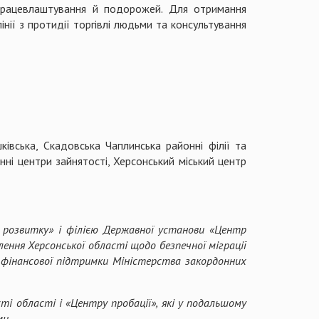
 працевлаштування й подорожей. Для отримання
ії з протидії торгівлі людьми та консультування
ківська, Скадовська Чаплинська районні філії та
нні центри зайнятості, Херсонський міський центр
 розвитку» і філією Державної установи «Центр
ення Херсонської області щодо безпечної міграції
 фінансової підтримки Міністерства закордонних
ті області і «Центру пробації», які у подальшому
ми.