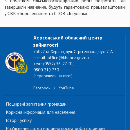
З початком сільськогосподарських робіт безробітні, які
завершили навчання, будуть гарантовано працевлаштовані
у СВК «Борозенське» та СТОВ «Інгулець».
Херсонський обласний центр
зайнятості
73027, м. Херсон, вул. Стрітенська, буд.7-А
e-mail: office@kheocz.gov.ua
тел.: (0552) 36-27-01,
0800 219 730
(переглянути на карті)
Facebook
/
YouTube
Поширені запитання громадян
Корисна інформація для населення
Історії успіху
Роз'яснення щодо надання послуг роботодавцям