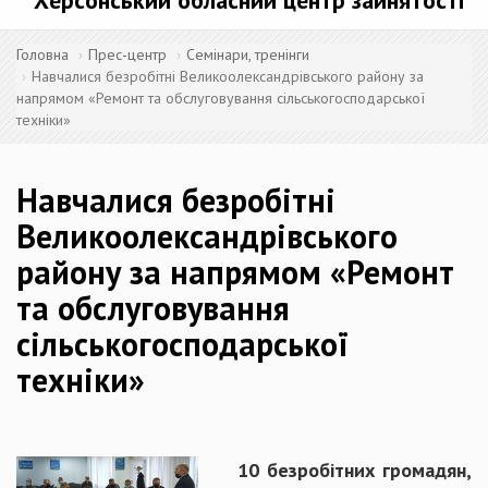
Херсонський обласний центр зайнятості
Головна
Прес-центр
Семінари, тренінги
Навчалися безробітні Великоолександрівського району за
напрямом «Ремонт та обслуговування сільськогосподарської
техніки»
Навчалися безробітні
Великоолександрівського
району за напрямом «Ремонт
та обслуговування
сільськогосподарської
техніки»
10 безробітних громадян,