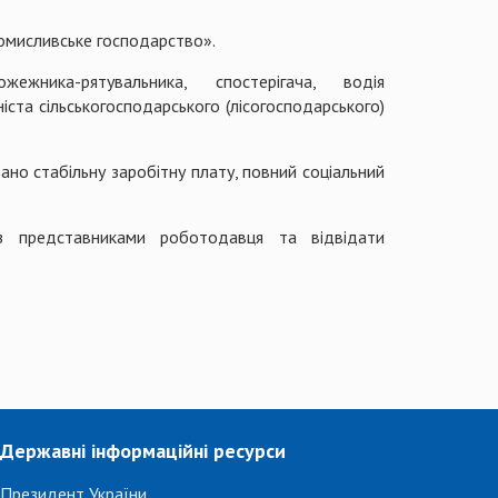
омисливське господарство».
ежника-рятувальника, спостерігача, водія
іста сільськогосподарського (лісогосподарського)
но стабільну заробітну плату, повний соціальний
з представниками роботодавця та відвідати
Державні інформаційні ресурси
Президент України