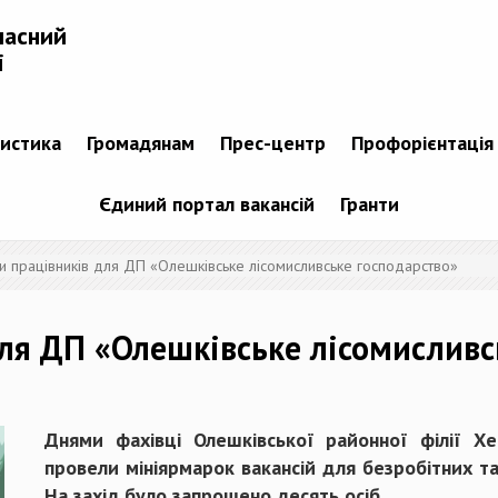
ласний
і
тистика
Громадянам
Прес-центр
Профорієнтація
Єдиний портал вакансій
Гранти
и працівників для ДП «Олешківське лісомисливське господарство»
ля ДП «Олешківське лісомисливс
Днями фахівці Олешківської районної філії Хе
провели мініярмарок вакансій для безробітних т
На захід було запрошено десять осіб.