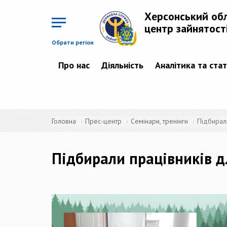
Перейти
до
Херсонський об
основного
матеріалу
центр зайнятост
Обрати регіон
Про нас
Діяльність
Аналітика та ста
Головна
Прес-центр
Семінари, тренінги
Підбирал
Підбирали працівників д