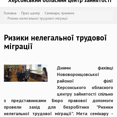
Херсонський обласний центр зайнятості
Головна
Прес-центр
Семінари, тренінги
Ризики нелегальної трудової міграції
Ризики нелегальної трудової
міграції
Днями фахівці
Нововоронцовської
районої філії
Херсонського обласного
центру зайнятості спільно
з представниками Бюро правової допомоги
провели захід для безробітних "Ризики
нелегальної трудової міграції". Мета семінару -