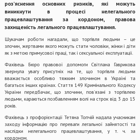
роз’яснення основних ризиків, які можуть
виникнути в процесі нелегального
працевлаштування за кордоном, правова
захищеність легального працевлаштування.
Шукачам роботи нагадали, що торгівля людьми – це
злочин, жертвами якого можуть стати чоловіки, жінки і діти
як з метою примусової праці, так і сексуальної експлуатації.
Фахівець Бюро правової допомоги Світлана Гаврикова
звернула увагу присутніх на те, що торгівля людьми
вважається особливо тяжким злочином в Україні та
багатьох інших країнах. Стаття 149 Кримінального Кодексу
України передбачає, що злочини, пов’язані з торгівлею
людьми, караються позбавленням волі на строк від 3 до 15
років.
Фахівець з профорієнтації Тетяна Топчій надала учасникам
заходу інформацію про переваги легальної зайнятості та
наслідки нелегального працевлаштування, у т. ч. за
кордоном.