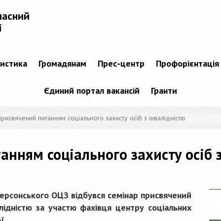
ласний
і
тистика
Громадянам
Прес-центр
Профорієнтація
Єдиний портал вакансій
Гранти
рисвячений питанням соціального захисту осіб з інвалідністю
нням соціального захисту осіб з
 Херсонського ОЦЗ відбувся семінар присвячений
алідністю за участю фахівця центру соціальних
ї.