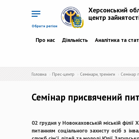
Перейти
до
Херсонський об
основного
матеріалу
центр зайнятост
Обрати регіон
Про нас
Діяльність
Аналітика та ста
Головна
Прес-центр
Семінари, тренінги
Семінар п
Семінар присвячений пита
02 грудня у Новокаховській міській філії
питанням соціального захисту осіб з інв
служб сім’ї дітей та молоді Юлії Загурсько