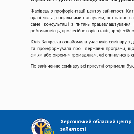
Фахівець з профорієнтації центру зайнятості Ка
праці міста, соціальними послугами, що надає сл
саме: консультації з питань працевлаштування,
робочих місць, професійної орієнтації, професійн
Юлія Загурська ознайомила учасників семінару з ді
та проінформувала про державні програми, що
сім’ям або окремим громадянам, які опинилися в 
По закінченню семінару всі присутні отримали бук
Херсонський обласний центр
зайнятості