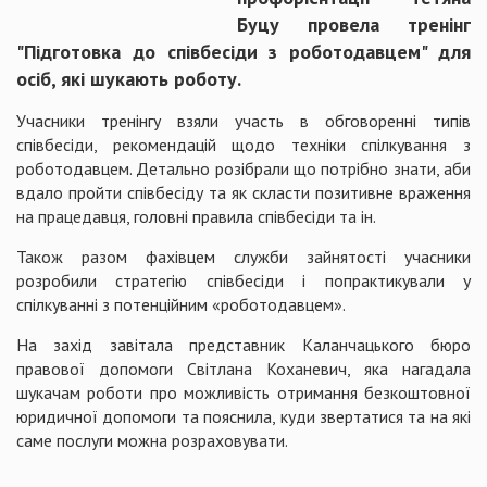
Буцу провела тренінг
"Підготовка до співбесіди з роботодавцем" для
осіб, які шукають роботу.
Учасники тренінгу взяли участь в обговоренні типів
співбесіди, рекомендацій щодо техніки спілкування з
роботодавцем. Детально розібрали що потрібно знати, аби
вдало пройти співбесіду та як скласти позитивне враження
на працедавця, головні правила співбесіди та ін.
Також разом фахівцем служби зайнятості учасники
розробили стратегію співбесіди і попрактикували у
спілкуванні з потенційним «роботодавцем».
На захід завітала представник Каланчацького бюро
правової допомоги Світлана Коханевич, яка нагадала
шукачам роботи про можливість отримання безкоштовної
юридичної допомоги та пояснила, куди звертатися та на які
саме послуги можна розраховувати.